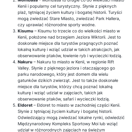
Kenii i popularny cel turystyczny. Słynie z pięknych
plaż, tętniącej życiem kultury i bogatej historii. Turyści
mogą zwiedzać Stare Miasto, zwiedzać Park Hallera,
czy uprawiać różnorodne sporty wodne.
Kisumu
– Kisumu to trzecie co do wielkości miasto w
Kenii, położone nad brzegiem Jeziora Wiktorii. Jest to
doskonałe miejsce dla turystów pragnących poznać
lokalną kulturę i wziąć udział w takich atrakcjach, jak
obserwowanie ptaków, łowienie ryb i wycieczki łodzią.
Nakuru
– Nakuru to miasto w Kenii, w regionie Rift
Valley. Słynie z pięknego jeziora i otaczającego go
parku narodowego, który jest domem dla wielu
gatunków dzikich zwierząt. Jest to także doskonałe
miejsce dla turystów, którzy chcą poznać lokalną
kulturę i wziąć udział w zajęciach, takich jak
obserwowanie ptaków, safari i wycieczki łodzią.
Eldoret
– Eldoret to miasto w zachodniej części Kenii.
Słynie z tętniącej życiem kultury i bogatej historii.
Odwiedzający mogą zwiedzać lokalne rynki, odwiedzić
Międzynarodowy Kompleks Sportowy Moi lub wziąć
udział w różnorodnych zajęciach na świeżym