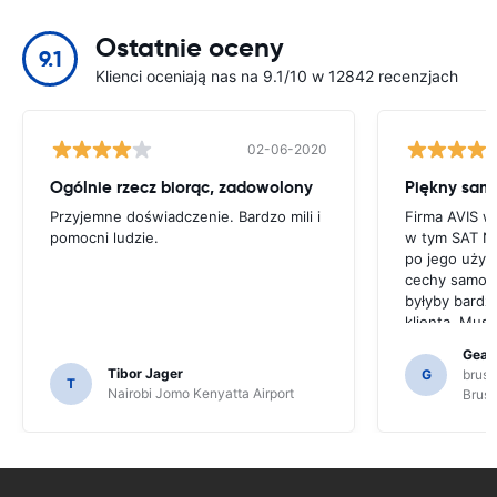
Ostatnie oceny
9.1
Klienci oceniają nas na 9.1/10 w 12842 recenzjach
02-06-2020
Ogólnie rzecz biorąc, zadowolony
Przyjemne doświadczenie. Bardzo mili i
Firma AVIS w
pomocni ludzie.
w tym SAT NA
po jego użyc
cechy samoch
byłyby bardz
klienta. Musi
mieszkańców 
Gearo
dlatego, że 
Tibor Jager
G
bruss
T
się w funkcj
Nairobi Jomo Kenyatta Airport
Bruss