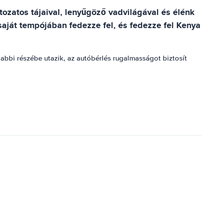
ozatos tájaival, lenyűgöző vadvilágával és élénk
aját tempójában fedezze fel, és fedezze fel Kenya
olabbi részébe utazik, az autóbérlés rugalmasságot biztosít