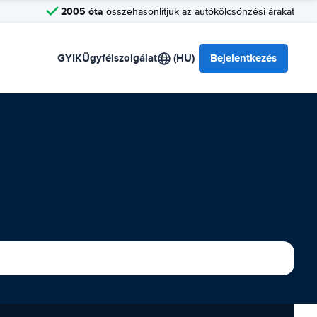
2005 óta
összehasonlítjuk az autókölcsönzési árakat
GYIK
Ügyfélszolgálat
(HU)
Bejelentkezés