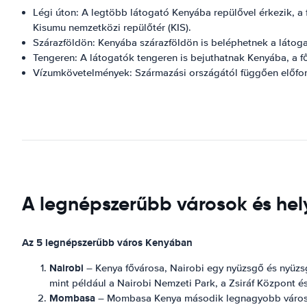
Légi úton: A legtöbb látogató Kenyába repülővel érkezik, 
Kisumu nemzetközi repülőtér (KIS).
Szárazföldön: Kenyába szárazföldön is beléphetnek a látoga
Tengeren: A látogatók tengeren is bejuthatnak Kenyába, a 
Vízumkövetelmények: Származási országától függően előfordu
A legnépszerűbb városok és hely
Az 5 legnépszerűbb város Kenyában
Nairobi
– Kenya fővárosa, Nairobi egy nyüzsgő és nyüzsgő 
mint például a Nairobi Nemzeti Park, a Zsiráf Központ 
Mombasa
– Mombasa Kenya második legnagyobb városa és 