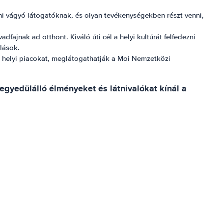
zni vágyó látogatóknak, és olyan tevékenységekben részt venni,
fajnak ad otthont. Kiváló úti cél a helyi kultúrát felfedezni
lások.
 a helyi piacokat, meglátogathatják a Moi Nemzetközi
gyedülálló élményeket és látnivalókat kínál a