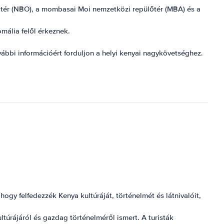
lőtér (NBO), a mombasai Moi nemzetközi repülőtér (MBA) és a
mália felől érkeznek.
ábbi információért forduljon a helyi kenyai nagykövetséghez.
ogy felfedezzék Kenya kultúráját, történelmét és látnivalóit,
úrájáról és gazdag történelméről ismert. A turisták