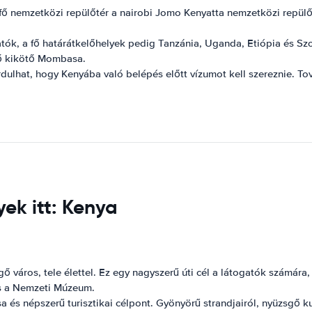
a fő nemzetközi repülőtér a nairobi Jomo Kenyatta nemzetközi repü
tók, a fő határátkelőhelyek pedig Tanzánia, Uganda, Etiópia és Szo
fő kikötő Mombasa.
lhat, hogy Kenyába való belépés előtt vízumot kell szereznie. Tov
ek itt: Kenya
város, tele élettel. Ez egy nagyszerű úti cél a látogatók számára, h
és a Nemzeti Múzeum.
népszerű turisztikai célpont. Gyönyörű strandjairól, nyüzsgő kult