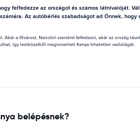
y felfedezze az országot és számos látnivalóját. Vált
ó számára. Az autóbérlés szabadságot ad Önnek, hogy s
. Akár a fővárost, Nairobit szeretné felfedezni, akár az ország táv
that, így testközelből megismerheti Kenya hihetetlen vadvilágát.
enya belépésnek?