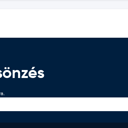
sönzés
a.