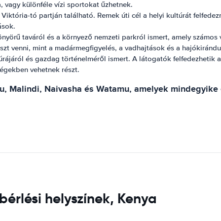
, vagy különféle vízi sportokat űzhetnek.
tória-tó partján található. Remek úti cél a helyi kultúrát felfede
ások.
yörű taváról és a környező nemzeti parkról ismert, amely számos vad
zt venni, mint a madármegfigyelés, a vadhajtások és a hajókirándu
úrájáról és gazdag történelméről ismert. A látogatók felfedezhetik
égekben vehetnek részt.
mu, Malindi, Naivasha és Watamu, amelyek mindegyike e
bérlési helyszínek, Kenya