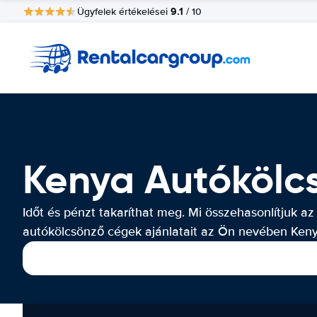
9.1
Ügyfelek értékelései
/ 10
Kenya Autókölc
Időt és pénzt takaríthat meg. Mi összehasonlítjuk az
autókölcsönző cégek ajánlatait az Ön nevében Keny