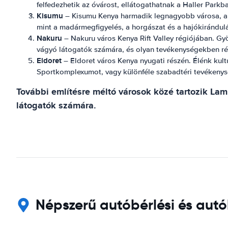
felfedezhetik az óvárost, ellátogathatnak a Haller Parkba
Kisumu
– Kisumu Kenya harmadik legnagyobb városa, a Vik
mint a madármegfigyelés, a horgászat és a hajókirándul
Nakuru
– Nakuru város Kenya Rift Valley régiójában. Gyön
vágyó látogatók számára, és olyan tevékenységekben rés
Eldoret
– Eldoret város Kenya nyugati részén. Élénk kult
Sportkomplexumot, vagy különféle szabadtéri tevékenys
További említésre méltó városok közé tartozik La
látogatók számára.
Népszerű autóbérlési és autó