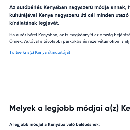
Az autóbérlés Kenyában nagyszerű módja annak, hog
kultúrájával Kenya nagyszerű úti cél minden utaz
kínálatának legjavát.
Ha autót bérel Kenyában, az is megkönnyíti az ország bejárását
Önnek. Autóval a távolabbi parkokba és rezervátumokba is elju
Töltse ki a(z) Kenya útmutatóját
Melyek a legjobb módjai a(z) K
A legjobb módjai a Kenyába való belépésnek: