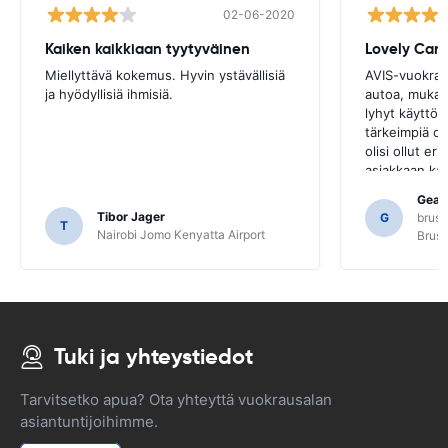
02-06-2020
Kaiken kaikkiaan tyytyväinen
Miellyttävä kokemus. Hyvin ystävällisiä
AVIS-vuokrau
ja hyödyllisiä ihmisiä.
autoa, mukaa
lyhyt käyttöo
tärkeimpiä om
olisi ollut er
asiakkaan kan
useilta paikal
Gearo
siitä, että e
Tibor Jager
G
bruss
T
selvittäneet 
Nairobi Jomo Kenyatta Airport
Bruss
Tuki ja yhteystiedot
Tarvitsetko apua? Ota yhteyttä vuokrausalan
asiantuntijoihimme.