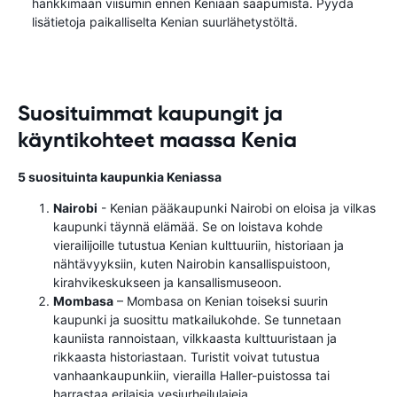
hankkimaan viisumin ennen Keniaan saapumista. Pyydä
lisätietoja paikalliselta Kenian suurlähetystöltä.
Suosituimmat kaupungit ja
käyntikohteet maassa Kenia
5 suosituinta kaupunkia Keniassa
Nairobi
- Kenian pääkaupunki Nairobi on eloisa ja vilkas
kaupunki täynnä elämää. Se on loistava kohde
vierailijoille tutustua Kenian kulttuuriin, historiaan ja
nähtävyyksiin, kuten Nairobin kansallispuistoon,
kirahvikeskukseen ja kansallismuseoon.
Mombasa
– Mombasa on Kenian toiseksi suurin
kaupunki ja suosittu matkailukohde. Se tunnetaan
kauniista rannoistaan, vilkkaasta kulttuuristaan ​​ja
rikkaasta historiastaan. Turistit voivat tutustua
vanhaankaupunkiin, vierailla Haller-puistossa tai
harrastaa erilaisia ​​vesiurheilulajeja.