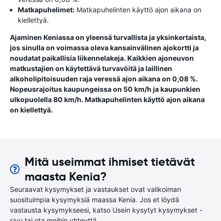
Matkapuhelimet:
Matkapuhelinten käyttö ajon aikana on
kiellettyä.
Ajaminen Keniassa on yleensä turvallista ja yksinkertaista,
jos sinulla on voimassa oleva kansainvälinen ajokortti ja
noudatat paikallisia liikennelakeja. Kaikkien ajoneuvon
matkustajien on käytettävä turvavöitä ja laillinen
alkoholipitoisuuden raja veressä ajon aikana on 0,08 %.
Nopeusrajoitus kaupungeissa on 50 km/h ja kaupunkien
ulkopuolella 80 km/h. Matkapuhelinten käyttö ajon aikana
on kiellettyä.
Mitä useimmat ihmiset tietävät
maasta Kenia?
Seuraavat kysymykset ja vastaukset ovat valikoiman
suosituimpia kysymyksiä maassa Kenia. Jos et löydä
vastausta kysymykseesi, katso Usein kysytyt kysymykset -
sivu tai ota meihin yhteyttä.