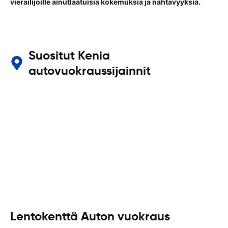
vierailijoille ainutlaatuisia kokemuksia ja nähtävyyksiä.
Suositut Kenia
autovuokraussijainnit
Lentokenttä Auton vuokraus