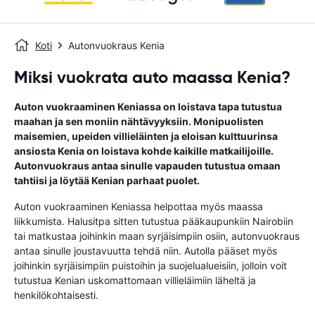
Koti
Autonvuokraus Kenia
Miksi vuokrata auto maassa Kenia?
Auton vuokraaminen Keniassa on loistava tapa tutustua
maahan ja sen moniin nähtävyyksiin. Monipuolisten
maisemien, upeiden villieläinten ja eloisan kulttuurinsa
ansiosta Kenia on loistava kohde kaikille matkailijoille.
Autonvuokraus antaa sinulle vapauden tutustua omaan
tahtiisi ja löytää Kenian parhaat puolet.
Auton vuokraaminen Keniassa helpottaa myös maassa
liikkumista. Halusitpa sitten tutustua pääkaupunkiin Nairobiin
tai matkustaa joihinkin maan syrjäisimpiin osiin, autonvuokraus
antaa sinulle joustavuutta tehdä niin. Autolla pääset myös
joihinkin syrjäisimpiin puistoihin ja suojelualueisiin, jolloin voit
tutustua Kenian uskomattomaan villieläimiin läheltä ja
henkilökohtaisesti.