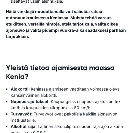
sisältävät usein alennuksia.
Näitä vinkkejä noudattamalla voit säästää rahaa
autonvuokrauksessa Keniassa. Muista tehdä varaus
etukäteen, vertailla hintoja, etsiä tarjouksia, valita oikea
ajoneuvo ja valita pidempi vuokra-aika saadaksesi parhaan
tarjouksen.
Yleistä tietoa ajamisesta maassa
Kenia?
Ajokortti:
Keniassa ajamiseen vaaditaan voimassa oleva
kansainvälinen ajokortti.
Nopeusrajoitukset:
Kaupungeissa nopeusrajoitus on 50
km/h ja kaupunkien ulkopuolella 80 km/h.
Turvavyöt:
Turvavyöt ovat pakollisia kaikille ajoneuvon
matkustajille.
Alkoholiraja:
Laillinen alkoholipitoisuuden raja ajon aikana
veressä on 0,08 %.