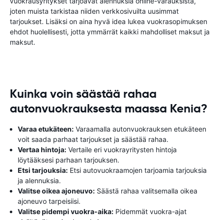
vuokrausyritykset tarjoavat alennuksia online-varauksista,
joten muista tarkistaa niiden verkkosivuilta uusimmat
tarjoukset. Lisäksi on aina hyvä idea lukea vuokrasopimuksen
ehdot huolellisesti, jotta ymmärrät kaikki mahdolliset maksut ja
maksut.
Kuinka voin säästää rahaa
autonvuokrauksesta maassa Kenia?
Varaa etukäteen:
Varaamalla autonvuokrauksen etukäteen
voit saada parhaat tarjoukset ja säästää rahaa.
Vertaa hintoja:
Vertaile eri vuokrayritysten hintoja
löytääksesi parhaan tarjouksen.
Etsi tarjouksia:
Etsi autovuokraamojen tarjoamia tarjouksia
ja alennuksia.
Valitse oikea ajoneuvo:
Säästä rahaa valitsemalla oikea
ajoneuvo tarpeisiisi.
Valitse pidempi vuokra-aika:
Pidemmät vuokra-ajat