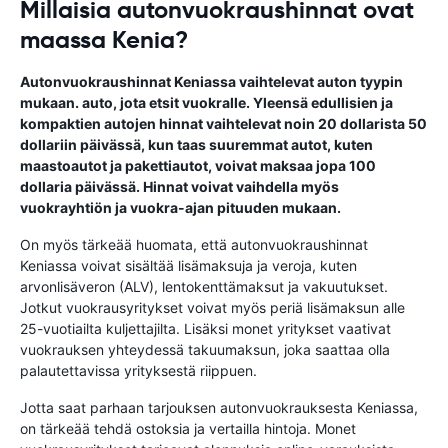
Millaisia autonvuokraushinnat ovat
maassa Kenia?
Autonvuokraushinnat Keniassa vaihtelevat auton tyypin
mukaan. auto, jota etsit vuokralle. Yleensä edullisien ja
kompaktien autojen hinnat vaihtelevat noin 20 dollarista 50
dollariin päivässä, kun taas suuremmat autot, kuten
maastoautot ja pakettiautot, voivat maksaa jopa 100
dollaria päivässä. Hinnat voivat vaihdella myös
vuokrayhtiön ja vuokra-ajan pituuden mukaan.
On myös tärkeää huomata, että autonvuokraushinnat
Keniassa voivat sisältää lisämaksuja ja veroja, kuten
arvonlisäveron (ALV), lentokenttämaksut ja vakuutukset.
Jotkut vuokrausyritykset voivat myös periä lisämaksun alle
25-vuotiailta kuljettajilta. Lisäksi monet yritykset vaativat
vuokrauksen yhteydessä takuumaksun, joka saattaa olla
palautettavissa yrityksestä riippuen.
Jotta saat parhaan tarjouksen autonvuokrauksesta Keniassa,
on tärkeää tehdä ostoksia ja vertailla hintoja. Monet