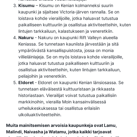
Kisumu
– Kisumu on Kenian kolmanneksi suurin
kaupunki ja sijaitsee Victoria-järven rannalla. Se on
loistava kohde vierailijoille, jotka haluavat tutustua
paikalliseen kulttuuriin ja osallistua aktiviteetteihin, kuten
lintujen tarkkailuun, kalastukseen ja veneretkiin.
Nakuru
- Nakuru on kaupunki Rift Valleyn alueella
Keniassa. Se tunnetaan kauniista järvestään ja sitä
ympäröivästä kansallispuistosta, jossa on monia
villieläinlajeja. Se on myös loistava kohde vierailijoille,
jotka haluavat tutustua paikalliseen kulttuuriin ja
osallistua aktiviteetteihin, kuten lintujen tarkkailuun,
peliajoihin ja veneretkiin.
Eldoret
- Eldoret on kaupunki Kenian länsiosassa. Se
tunnetaan eläväisestä kulttuuristaan ​​ja rikkaasta
historiastaan. Vierailijat voivat tutustua paikallisiin
markkinoihin, vierailla Moin kansainvälisessä
urheilukeskuksessa tai osallistua erilaisiin
ulkoiluaktiviteetteihin.
Muita mainitsemisen arvoisia kaupunkeja ovat Lamu,
Malindi, Naivasha ja Watamu, jotka kaikki tarjoavat