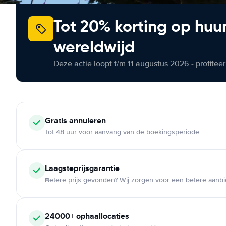
Tot 20% korting op huu
wereldwijd
Deze actie loopt t/m 11 augustus 2026 - profite
Gratis annuleren
Tot 48 uur voor aanvang van de boekingsperiode
Laagsteprijsgarantie
Betere prijs gevonden? Wij zorgen voor een betere aanb
24000+ ophaallocaties