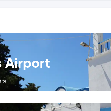
 Airport
t te