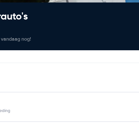
rauto's
er vandaag nog!
ieding