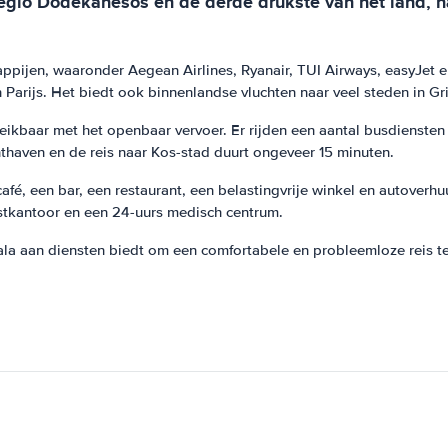
regio Dodekanesos en de derde drukste van het land, na
pijen, waaronder Aegean Airlines, Ryanair, TUI Airways, easyJet en 
arijs. Het biedt ook binnenlandse vluchten naar veel steden in Gr
eikbaar met het openbaar vervoer. Er rijden een aantal busdiensten 
hthaven en de reis naar Kos-stad duurt ongeveer 15 minuten.
afé, een bar, een restaurant, een belastingvrije winkel en autoverh
stkantoor en een 24-uurs medisch centrum.
ala aan diensten biedt om een ​​comfortabele en probleemloze reis te