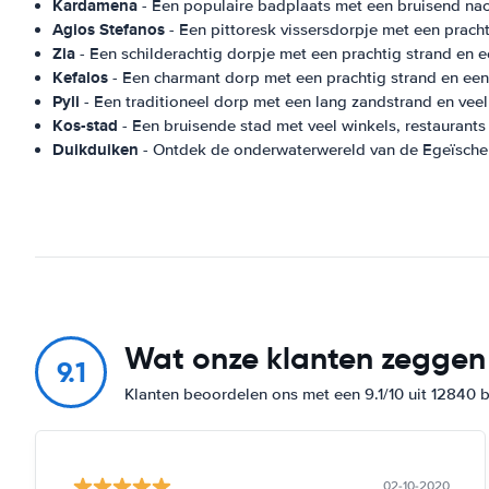
Kardamena
- Een populaire badplaats met een bruisend nach
Agios Stefanos
- Een pittoresk vissersdorpje met een pracht
Zia
- Een schilderachtig dorpje met een prachtig strand en ee
Kefalos
- Een charmant dorp met een prachtig strand en een
Pyli
- Een traditioneel dorp met een lang zandstrand en vee
Kos-stad
- Een bruisende stad met veel winkels, restaurant
Duikduiken
- Ontdek de onderwaterwereld van de Egeïsche 
Wat onze klanten zeggen
9.1
Klanten beoordelen ons met een 9.1/10 uit 12840 
02-10-2020