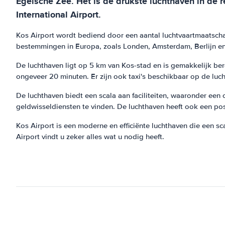
Egeïsche Zee. Het is de drukste luchthaven in de 
International Airport.
Kos Airport wordt bediend door een aantal luchtvaartmaatschap
bestemmingen in Europa, zoals Londen, Amsterdam, Berlijn en P
De luchthaven ligt op 5 km van Kos-stad en is gemakkelijk ber
ongeveer 20 minuten. Er zijn ook taxi's beschikbaar op de luc
De luchthaven biedt een scala aan faciliteiten, waaronder een c
geldwisseldiensten te vinden. De luchthaven heeft ook een po
Kos Airport is een moderne en efficiënte luchthaven die een sc
Airport vindt u zeker alles wat u nodig heeft.