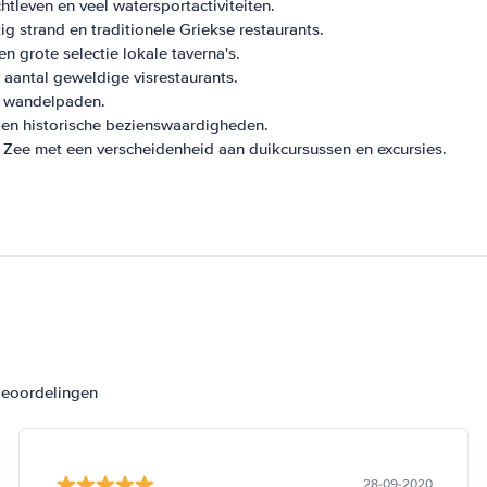
tleven en veel watersportactiviteiten.
ig strand en traditionele Griekse restaurants.
n grote selectie lokale taverna's.
 aantal geweldige visrestaurants.
l wandelpaden.
s en historische bezienswaardigheden.
Zee met een verscheidenheid aan duikcursussen en excursies.
beoordelingen
28-09-2020