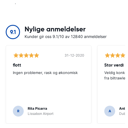
.
Nylige anmeldelser
9.1
Kunder gir oss 9.1/10 av 12840 anmeldelser
31-12-2020
flott
Stor verdi
Ingen problemer, rask og økonomisk
Veldig konkur
fra biltrawler
Rita Picarra
Anth
R
A
Lissabon Airport
Dubli