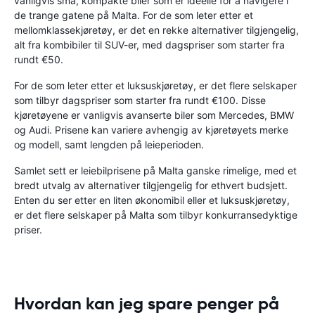
vanligvis små, kompakte biler som er ideelle for å navigere i
de trange gatene på Malta. For de som leter etter et
mellomklassekjøretøy, er det en rekke alternativer tilgjengelig,
alt fra kombibiler til SUV-er, med dagspriser som starter fra
rundt €50.
For de som leter etter et luksuskjøretøy, er det flere selskaper
som tilbyr dagspriser som starter fra rundt €100. Disse
kjøretøyene er vanligvis avanserte biler som Mercedes, BMW
og Audi. Prisene kan variere avhengig av kjøretøyets merke
og modell, samt lengden på leieperioden.
Samlet sett er leiebilprisene på Malta ganske rimelige, med et
bredt utvalg av alternativer tilgjengelig for ethvert budsjett.
Enten du ser etter en liten økonomibil eller et luksuskjøretøy,
er det flere selskaper på Malta som tilbyr konkurransedyktige
priser.
Hvordan kan jeg spare penger på