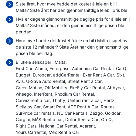
Siste året, hvor mye hadde det kostet å leie en bil i
Malta? Siste året har den gjennomsnittlige leiebil pris ble
.
Hva er dagens gjennomsnittlige daglige pris for å leie en i
Malta? Siste måned, er den gjennomsnittlige prisen ble
per dag.
Hvor mye hadde det kostet å leie en bil i Malta i løpet av
de siste 12 måneder? Siste Året har den gjennomsnittlige
prisen ble
per dag.
Bilutleie selskaper i Malta:
First Car
Alamo
Enterprise
Autounion Car Rental
CarQ
Budget
Europcar
addCarRental
Exer Rent A Car
Sixt
Avis
U-Save Auto Rental
Street Rent a Car
Green Motion
OK Mobility
FireFly Car Rental
Abbycar
wheego
InterRent
Rhodium Car Rental
Carwiz rent a car
Thrifty
United rent a car
Hertz
Sicily by Car
Smart Rent
ACE Rent A Car
Routes
SurPrice car rentals
NÜ Car Rentals
Zezgo
Goldcar
Cargini
MÁS Rent a car
Dollar Rent a Car
OtoQ
Right Cars
National Car Rental
Acarent
Yours Carrental
Mex Rent a Car