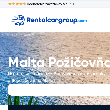
9.1
Hodnotenia zákazníkov
/ 10
Malta Požičovň
Ušetrite čas a peniaze. Porovnáme za vás ponuky
autopožičovní na Malta.