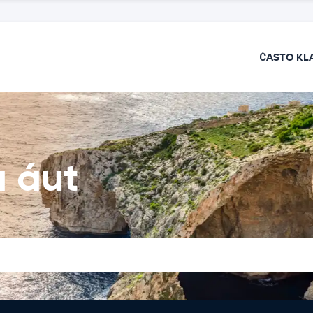
ČASTO KL
a áut