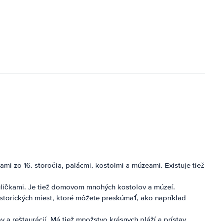
mi zo 16. storočia, palácmi, kostolmi a múzeami. Existuje tiež
uličkami. Je tiež domovom mnohých kostolov a múzeí.
istorických miest, ktoré môžete preskúmať, ako napríklad
a reštaurácií. Má tiež množstvo krásnych pláží a prístav.