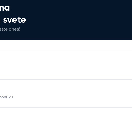
 na
 svete
ešte dnes!
 ponuku.