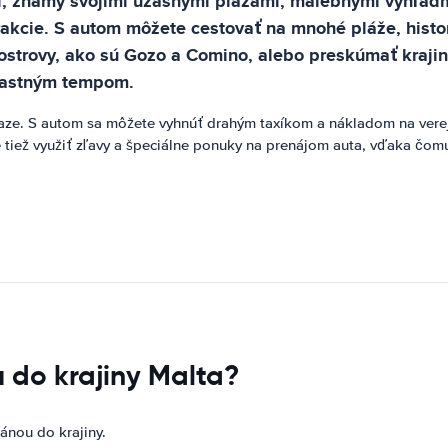
, známy svojimi úžasnými plážami, malebnými výhľadmi
rakcie. S autom môžete cestovať na mnohé pláže, histor
é ostrovy, ako sú Gozo a Comino, alebo preskúmať kraji
vlastným tempom.
iaze. S autom sa môžete vyhnúť drahým taxíkom a nákladom na verejn
e tiež využiť zľavy a špeciálne ponuky na prenájom auta, vďaka čom
 do krajiny Malta?
ánou do krajiny.