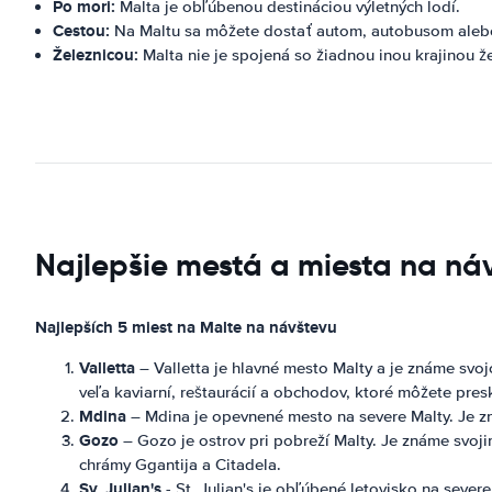
Po mori:
Malta je obľúbenou destináciou výletných lodí.
Cestou:
Na Maltu sa môžete dostať autom, autobusom alebo 
Železnicou:
Malta nie je spojená so žiadnou inou krajinou ž
Najlepšie mestá a miesta na náv
Najlepších 5 miest na Malte na návštevu
Valletta
– Valletta je hlavné mesto Malty a je známe svoj
veľa kaviarní, reštaurácií a obchodov, ktoré môžete pre
Mdina
– Mdina je opevnené mesto na severe Malty. Je z
Gozo
– Gozo je ostrov pri pobreží Malty. Je známe svoji
chrámy Ggantija a Citadela.
Sv. Julian's
- St. Julian's je obľúbené letovisko na seve