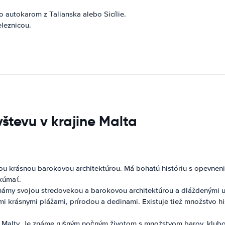
autokarom z Talianska alebo Sicílie.
eleznicou.
števu v krajine Malta
ou krásnou barokovou architektúrou. Má bohatú históriu s opevnenia
skúmať.
námy svojou stredovekou a barokovou architektúrou a dláždenými 
mi krásnymi plážami, prírodou a dedinami. Existuje tiež množstvo h
re Malty. Je známe rušným nočným životom s množstvom barov, klubov 