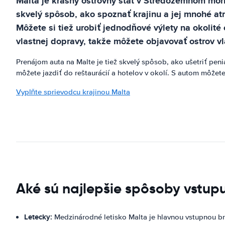
Malta je krásny ostrovný štát v Stredozemnom mori
skvelý spôsob, ako spoznať krajinu a jej mnohé at
Môžete si tiež urobiť jednodňové výlety na okolit
vlastnej dopravy, takže môžete objavovať ostrov 
Prenájom auta na Malte je tiež skvelý spôsob, ako ušetriť pen
môžete jazdiť do reštaurácií a hotelov v okolí. S autom môžet
Vyplňte sprievodcu krajinou Malta
Aké sú najlepšie spôsoby vstupu
Letecky:
Medzinárodné letisko Malta je hlavnou vstupnou br