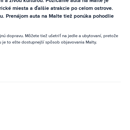
 a živou kultúrou. Požičanie auta na Malte je
ické miesta a ďalšie atrakcie po celom ostrove.
nu. Prenájom auta na Malte tiež ponúka pohodlie
ú dopravu. Môžete tiež ušetriť na jedle a ubytovaní, pretože
u je to ešte dostupnejší spôsob objavovania Malty.