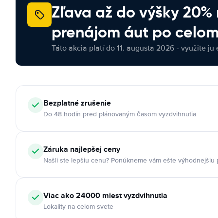
Zľava až do výšky 20%
prenájom áut po celom
Táto akcia platí do 11. augusta 2026 - využite ju 
Bezplatné zrušenie
Do 48 hodín pred plánovaným časom vyzdvihnutia
Záruka najlepšej ceny
Našli ste lepšiu cenu? Ponúkneme vám ešte výhodnejšiu
Viac ako 24000 miest vyzdvihnutia
Lokality na celom svete