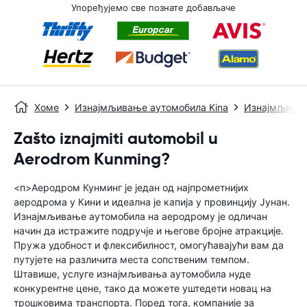
Упоређујемо све познате добављаче
Хоме
Изнајмљивање аутомобила Kina
Изнајмљивањ
Zašto iznajmiti automobil u
Aerodrom Kunming?
<п>Аеродром Кунминг је један од најпрометнијих
аеродрома у Кини и идеална је капија у провинцију Јунан.
Изнајмљивање аутомобила на аеродрому је одличан
начин да истражите подручје и његове бројне атракције.
Пружа удобност и флексибилност, омогућавајући вам да
путујете на различита места сопственим темпом.
Штавише, услуге изнајмљивања аутомобила нуде
конкурентне цене, тако да можете уштедети новац на
трошковима транспорта. Поред тога, компаније за