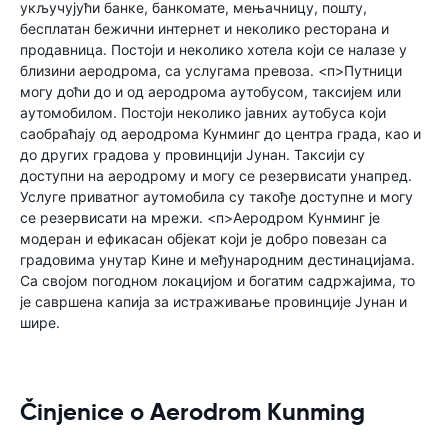
укључујући банке, банкомате, мењачницу, пошту,
бесплатан бежични интернет и неколико ресторана и
продавница. Постоји и неколико хотела који се налазе у
близини аеродрома, са услугама превоза. <п>Путници
могу доћи до и од аеродрома аутобусом, таксијем или
аутомобилом. Постоји неколико јавних аутобуса који
саобраћају од аеродрома Кунминг до центра града, као и
до других градова у провинцији Јунан. Таксији су
доступни на аеродрому и могу се резервисати унапред.
Услуге приватног аутомобила су такође доступне и могу
се резервисати на мрежи. <п>Аеродром Кунминг је
модеран и ефикасан објекат који је добро повезан са
градовима унутар Кине и међународним дестинацијама.
Са својом погодном локацијом и богатим садржајима, то
је савршена капија за истраживање провинције Јунан и
шире.
Činjenice o Aerodrom Kunming