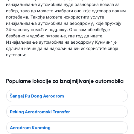
изнајмљивање аутомобила нуде разноврсна возила за
избор, тако да можете изабрати оно које одговара вашим
потребама. Такође можете искористити услуге
изнајмљивања аутомобила на аеродрому, које пружају
24-часовну помоћ и подршку. Ово вам обезбеђује
безбедно и удобно путовање, где год да идете.
Изнајмљивање аутомобила на аеродрому Кунминг је
одличан начин да на најбољи начин искористите своје
путовање.
Popularne lokacije za iznajmljivanje automobila
Šangaj Pu Dong Aerodrom
Peking Aerodromski Transfer
Aerodrom Kunming