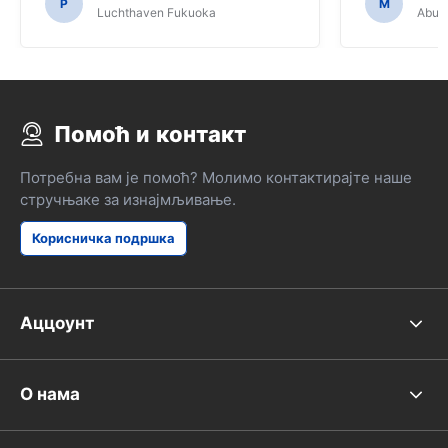
bilo potrebno za navigaciju japanski
P
M
Luchthaven Fukuoka
Abu D
puteva.
Помоћ и контакт
Потребна вам је помоћ? Молимо контактирајте наше
стручњаке за изнајмљивање.
Корисничка подршка
Аццоунт
О нама