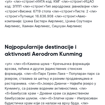
<ул> <ли><стронг>ИАТА код: КМГ <ли><стронг>ИЦАО
код: ЗППП <ли><стронг>Тип аеродрома: јавни/војни <ли>
<стронг>Висина: 6719 стопа <ли><стронг>Писте: 2 <ли>
<стронг>Путници: 16.636.908 <ли><стронг>Авио-
компаније: Цхина Еастерн Аирлинес, Цхина Соутхерн
Аирлинес, Хаинан Аирлинес, Сицхуан Аирлинес
Najpopularnije destinacije i
aktivnosti Aerodrom Kunming
<ул> <ли><б>Камена шума – Кречњачка формација
врхова, пећина и других јединствених стенских
формација. <ли><б>Парк Греен Лаке – Популаран парк са
језером, стазама за шетњу и разним продавницама и
ресторанима. <ли><б>Језеро Дианчи – Највеће језеро у
Кунмингу, са разним воденим активностима. <ли>
<б>Бамбусов храм – Древни храм са јединственом
бамбусовом шумом. <ли><б>Златни храм – Импресиван
будистички храм који се налази на врху брда. <ли>