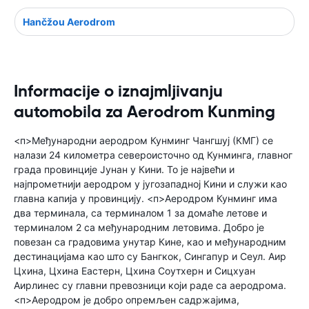
Hančžou Aerodrom
Informacije o iznajmljivanju
automobila za Aerodrom Kunming
<п>Међународни аеродром Кунминг Чангшуј (КМГ) се
налази 24 километра североисточно од Кунминга, главног
града провинције Јунан у Кини. То је највећи и
најпрометнији аеродром у југозападној Кини и служи као
главна капија у провинцију. <п>Аеродром Кунминг има
два терминала, са терминалом 1 за домаће летове и
терминалом 2 са међународним летовима. Добро је
повезан са градовима унутар Кине, као и међународним
дестинацијама као што су Бангкок, Сингапур и Сеул. Аир
Цхина, Цхина Еастерн, Цхина Соутхерн и Сицхуан
Аирлинес су главни превозници који раде са аеродрома.
<п>Аеродром је добро опремљен садржајима,