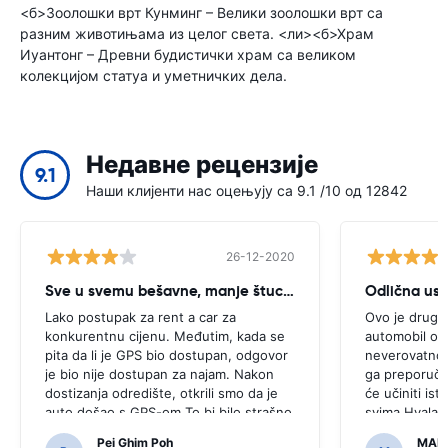
<б>Зоолошки врт Кунминг – Велики зоолошки врт са
разним животињама из целог света. <ли><б>Храм
Иуантонг – Древни будистички храм са великом
колекцијом статуа и уметничких дела.
Недавне рецензије
9.1
Наши клијенти нас оцењују са 9.1 /10 од 12842
26-12-2020
Sve u svemu bešavne, manje štucanje
Odlična us
Lako postupak za rent a car za
Ovo je drugi 
konkurentnu cijenu. Međutim, kada se
automobil ove
pita da li je GPS bio dostupan, odgovor
neverovatno, 
je bio nije dostupan za najam. Nakon
ga preporučit
dostizanja odredište, otkrili smo da je
će učiniti isto
auto došao s GPS-om.To bi bilo strašno
svima.Hvala š
da smo odlučili kupiti GPS kao što je
jednostavan.
Pei Ghim Poh
MAI