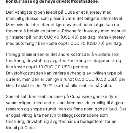
konkurranse og de høye drivstoffkostnadene.
Den vanligste typen leiebil på Cuba er et kjøretøy med
manuell girkasse, som pleier å være det billigste alternativet.
Men hvis du leter etter et kjøretøy med automatgir, kan du
forvente å betale en premie. Prisene for kjøretøy med manuell
gir starter på rundt CUC 40 (USD 40) per dag, mens kjøretøy
med automatgir kan koste opptil CUC 70 (USD 70) per dag.
I tillegg til leieprisen er det andre kostnader å vurdere som
forsikring, drivstoff og avgifter. Forsikring er obligatorisk og
kan koste opptil 10 CUC (10 USD) per dag.
Drivstoffkostnaden kan variere avhengig av hvilken type bil
du leier, men den er vanligvis rundt 0,50 CUC (0,50 USD) per
liter. Til slutt er det 10 % skatt på alle leiebiler på Cuba.
Samlet sett kan leiebilprisene på Cuba være ganske dyre
sammenlignet med andre land. Men hvis du er villig til å gjøre
research og shoppe rundt, kan du finne noen gode tilbud. Det
er også viktig å ta hensyn til tilleggskostnadene som
forsikring, drivstoff og avgifter når du budsjetterer for en
leiebil på Cuba.