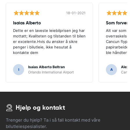
18-01-2021
Isaias Alberto
Som forven
Dette er en laveste leiebilprisen jeg har
Alt var som f
mottatt; Kvaliteten og tilstanden til bilen
overraskelser
er excelente.Hvis du ønsker å sikre
Cancun flypla
penger i bilutleie, ikke hesutat å
papirarbeidet
kontakte dem
ble håndtert 
Isaias Alberto Beltran
Alex
I
A
Orlando International Airport
Cancu
Hjelp og kontakt
Trenger du hjelp? Ta i så fall kontakt med våre
bilutleiespesialister.