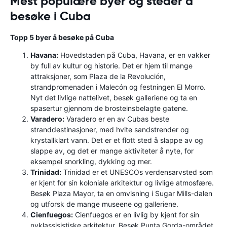
Mest populære byer og steder å
besøke i Cuba
Topp 5 byer å besøke på Cuba
Havana:
Hovedstaden på Cuba, Havana, er en vakker
by full av kultur og historie. Det er hjem til mange
attraksjoner, som Plaza de la Revolución,
strandpromenaden i Malecón og festningen El Morro.
Nyt det livlige nattelivet, besøk galleriene og ta en
spasertur gjennom de brosteinsbelagte gatene.
Varadero:
Varadero er en av Cubas beste
stranddestinasjoner, med hvite sandstrender og
krystallklart vann. Det er et flott sted å slappe av og
slappe av, og det er mange aktiviteter å nyte, for
eksempel snorkling, dykking og mer.
Trinidad:
Trinidad er et UNESCOs verdensarvsted som
er kjent for sin koloniale arkitektur og livlige atmosfære.
Besøk Plaza Mayor, ta en omvisning i Sugar Mills-dalen
og utforsk de mange museene og galleriene.
Cienfuegos:
Cienfuegos er en livlig by kjent for sin
nyklassisistiske arkitektur. Besøk Punta Gorda-området,