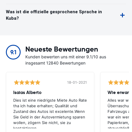
Was ist die offizielle gesprochene Sprache in
Kuba?
Neueste Bewertungen
9.1
Kunden bewerten uns mit einer 9.1/10 aus
insgesamt 12840 Bewertungen
18-01-2021
Isaias Alberto
Wie erwart
Dies ist eine niedrigste Miete Auto Rate
Alles war wi
tha ich habe erhalten; Qualität und
Überraschun
Zustand des Autos ist excelente.Wenn
Fahrzeugs a
Sie Geld in der Autovermietung sparen
war ein weni
wollen, zögern Sie nicht, sie zu
Papierkram, 
kontaktieren
abzuschließe