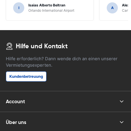
behandelt.
Isaias Alberto Beltran
Alex
I
A
Orlando International Airport
Cancu
Hilfe und Kontakt
Hilfe erforderlich? Dann wende dich an einen unserer
Vermietungsexperten.
Kundenbetreuung
Account
Über uns