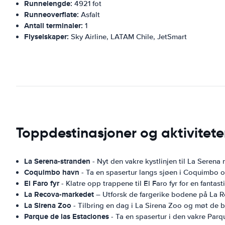
Runnelengde:
4921 fot
Runneoverflate:
Asfalt
Antall terminaler:
1
Flyselskaper:
Sky Airline, LATAM Chile, JetSmart
Toppdestinasjoner og aktivitete
La Serena-stranden
- Nyt den vakre kystlinjen til La Serena
Coquimbo havn
- Ta en spasertur langs sjøen i Coquimbo o
El Faro fyr
- Klatre opp trappene til El Faro fyr for en fantas
La Recova-markedet
– Utforsk de fargerike bodene på La R
La Sirena Zoo
- Tilbring en dag i La Sirena Zoo og møt de 
Parque de las Estaciones
- Ta en spasertur i den vakre Par