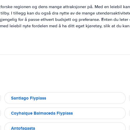
 utforske regionen og dens mange attraksjoner på. Med en leiebil kan 
tilby. I tillegg kan du også dra nytte av de mange utendørsaktivite
lgjengelig for å passe ethvert budsjett og preferanse. Enten du leter 
med leiebil nyte fordelen med å ha ditt eget kjøretøy, slik at du ka
Santiago Flyplass
Coyhaique Balmaceda Flyplass
Antofagasta