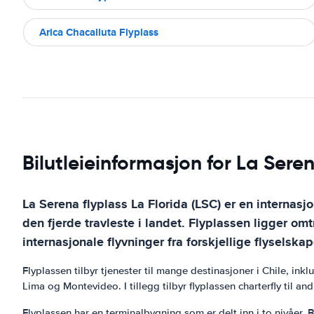
Arica Chacalluta Flyplass
Bilutleieinformasjon for La Sere
La Serena flyplass La Florida (LSC) er en internasj
den fjerde travleste i landet. Flyplassen ligger om
internasjonale flyvninger fra forskjellige flyselskap
Flyplassen tilbyr tjenester til mange destinasjoner i Chile, in
Lima og Montevideo. I tillegg tilbyr flyplassen charterfly til a
Flyplassen har en terminalbygning som er delt inn i to nivåer.