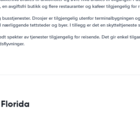
vgiftsfri butikk og flere restauranter og kafeer tilgjengelig for 
og busstjenester. Drosjer er tilgjengelig utenfor terminalbygningen og
il nærliggende tettsteder og byer. I tillegg er det en skytteltjenest
edt spekter av tjenester tilgjengelig for reisende. Det gir enkel ti
sflyvninger.
 Florida