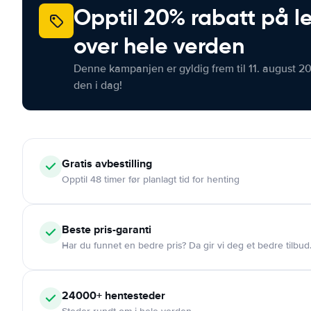
Opptil 20% rabatt på le
over hele verden
Denne kampanjen er gyldig frem til 11. august 2
den i dag!
Gratis
avbestilling
Opptil 48 timer før planlagt tid for henting
Beste pris-garanti
Har du funnet en bedre pris? Da gir vi deg et bedre tilbud
24000+
hentesteder