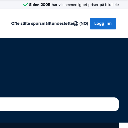
Siden 2005
har vi sammenlignet priser på bilutleie
Ofte stilte spørsmål
Kundestøtte
(NO)
Logg inn