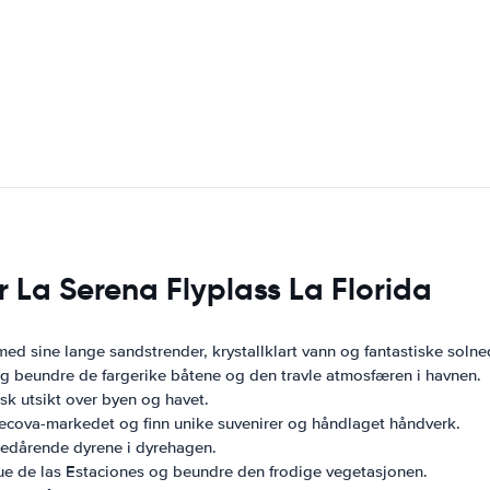
r La Serena Flyplass La Florida
 med sine lange sandstrender, krystallklart vann og fantastiske soln
g beundre de fargerike båtene og den travle atmosfæren i havnen.
tisk utsikt over byen og havet.
ecova-markedet og finn unike suvenirer og håndlaget håndverk.
bedårende dyrene i dyrehagen.
que de las Estaciones og beundre den frodige vegetasjonen.