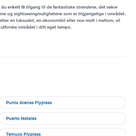
du enkelt få tilgang til de fantastiske strendene, det vakre
tene og sightseeingmulighetene som er tilgjengelige i området.
etter en luksusbil, en økonomibil eller noe midt i mellom, vil
n utforske området i ditt eget tempo.
Punta Arenas Flyplass
Puerto Natales
Temuco Flyplass