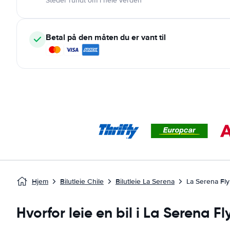
Steder rundt om i hele verden
Betal på den måten du er vant til
Hjem
Bilutleie Chile
Bilutleie La Serena
La Serena Fly
Hvorfor leie en bil i La Serena F