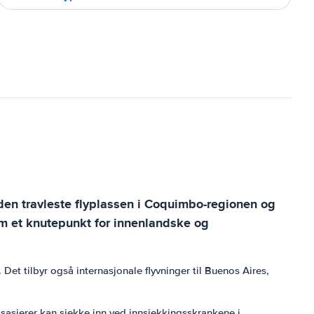
r den travleste flyplassen i Coquimbo-regionen og
som et knutepunkt for innenlandske og
Det tilbyr også internasjonale flyvninger til Buenos Aires,
ssasjerer kan sjekke inn ved innsjekkingsskrankene i