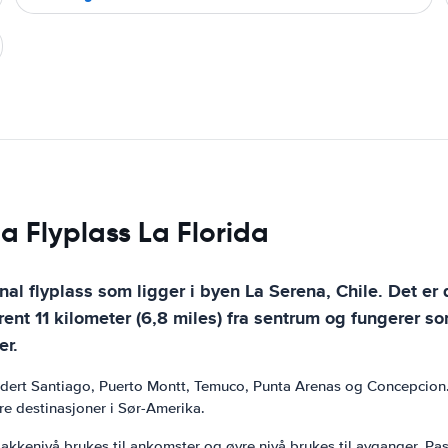
na Flyplass La Florida
onal flyplass som ligger i byen La Serena, Chile. Det e
trent 11 kilometer (6,8 miles) fra sentrum og fungerer 
er.
kludert Santiago, Puerto Montt, Temuco, Punta Arenas og Concepcion. 
ndre destinasjoner i Sør-Amerika.
 Bakkenivå brukes til ankomster og øvre nivå brukes til avganger. Pa