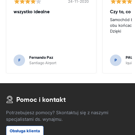
24-11-2020
wszystko idealne
Czy to, co 
Samochód był
obu końcach 
Dzięki
Fernando Paz
PAUL
F
P
Santiago Airport
Iquiq
Pomoc i kontakt
Potrzebujesz pomocy? Skontaktuj się z naszymi
specjalistami ds. wynajmu.
Obsługa klienta