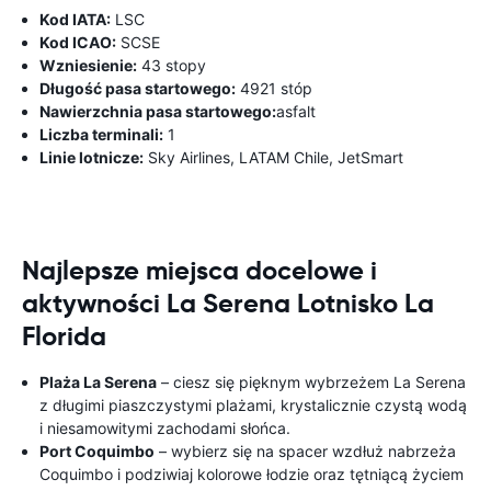
Kod IATA:
LSC
Kod ICAO:
SCSE
Wzniesienie:
43 stopy
Długość pasa startowego:
4921 stóp
Nawierzchnia pasa startowego:
asfalt
Liczba terminali:
1
Linie lotnicze:
Sky Airlines, LATAM Chile, JetSmart
Najlepsze miejsca docelowe i
aktywności La Serena Lotnisko La
Florida
Plaża La Serena
– ciesz się pięknym wybrzeżem La Serena
z długimi piaszczystymi plażami, krystalicznie czystą wodą
i niesamowitymi zachodami słońca.
Port Coquimbo
– wybierz się na spacer wzdłuż nabrzeża
Coquimbo i podziwiaj kolorowe łodzie oraz tętniącą życiem