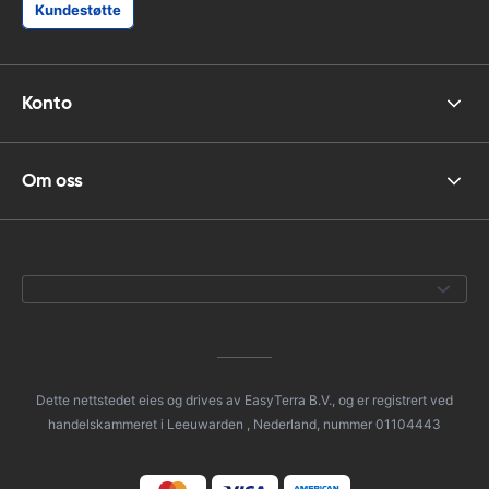
Kundestøtte
Konto
Om oss
Dette nettstedet eies og drives av EasyTerra B.V., og er registrert ved
handelskammeret i Leeuwarden , Nederland, nummer 01104443