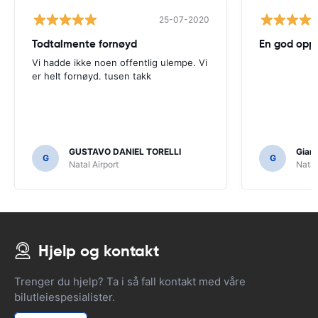
25-07-2020
Todtalmente fornøyd
En god opp
Vi hadde ikke noen offentlig ulempe. Vi
er helt fornøyd. tusen takk
GUSTAVO DANIEL TORELLI
Gianl
G
G
Natal Airport
Natal
Hjelp og kontakt
Trenger du hjelp? Ta i så fall kontakt med våre
bilutleiespesialister.