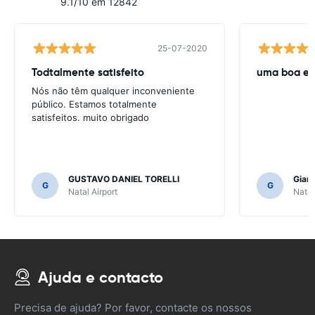
9.1/10 em 12842
25-07-2020
Todtalmente satisfeito
uma boa ex
Nós não têm qualquer inconveniente
público. Estamos totalmente
satisfeitos. muito obrigado
GUSTAVO DANIEL TORELLI
Gianl
G
G
Natal Airport
Natal
Ajuda e contacto
Precisa de ajuda? Por favor, contacte os nossos