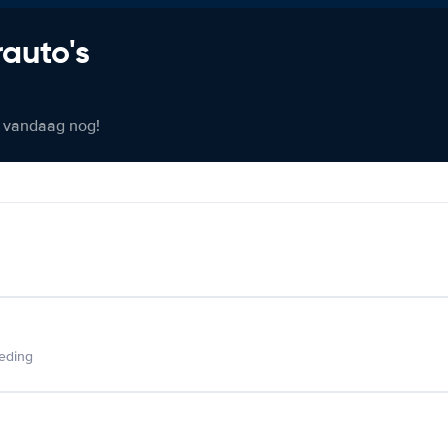
rauto's
er vandaag nog!
ieding