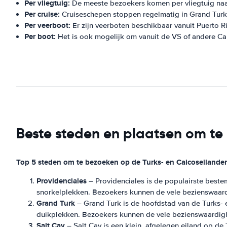
Per vliegtuig:
De meeste bezoekers komen per vliegtuig naar 
Per cruise:
Cruiseschepen stoppen regelmatig in Grand Turk 
Per veerboot:
Er zijn veerboten beschikbaar vanuit Puerto 
Per boot:
Het is ook mogelijk om vanuit de VS of andere Car
Beste steden en plaatsen om te
Top 5 steden om te bezoeken op de Turks- en Caicoseilande
Providenciales
– Providenciales is de populairste beste
snorkelplekken. Bezoekers kunnen de vele bezienswaard
Grand Turk
– Grand Turk is de hoofdstad van de Turks- en
duikplekken. Bezoekers kunnen de vele bezienswaardigh
Salt Cay
– Salt Cay is een klein, afgelegen eiland op de 