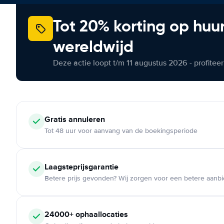
Tot 20% korting op huu
wereldwijd
Deze actie loopt t/m 11 augustus 2026 - profite
Gratis annuleren
Tot 48 uur voor aanvang van de boekingsperiode
Laagsteprijsgarantie
Betere prijs gevonden? Wij zorgen voor een betere aanb
24000+ ophaallocaties