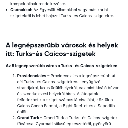
kompok állnak rendelkezésre.
Csónakkal:
Az Egyesült Államokból vagy más karibi
szigetekről is lehet hajózni Turks- és Caicos-szigetekre.
A legnépszerűbb városok és helyek
itt: Turks-és Caicos-szigetek
Az 5 legnépszerűbb város a Turks- és Caicos-szigeteken
Providenciales
– Providenciales a legnépszerűbb úti
cél Turks- és Caicos-szigeteken. Lenyűgöző
strandjairól, luxus üdülőhelyeiről, valamint kiváló búvár-
és sznorkelezési helyeiről híres. A látogatók
felfedezhetik a sziget számos látnivalóját, köztük a
Caicos Conch Farmot, a Bight Reef-et és a Sapodilla-
öblöt.
Grand Turk
– Grand Turk a Turks- és Caicos-szigetek
fővárosa. Gyarmati stílusú építészetéről, gyönyörű