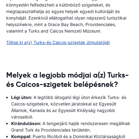
könnyedén felfedezheti a különböző szigeteket, és
megtapasztalhatja az egyes helyek egyedi kultúráját és
konyháját. Ezenkívül ellátogathat olyan népszerű turisztikai
helyszínekre, mint a Grace Bay Beach, Providenciales,
valamint a Turks and Caicos Nemzeti Múzeum.
Töltse ki a(z) Turks-és Caicos-szigetek útmutatóját
Melyek a legjobb módjai a(z) Turks-
és Caicos-szigetek belépésnek?
Légi úton:
A legtöbb látogató légi úton érkezik Turks- és
Caicos-szigetekre, közvetlen járatokkal az Egyesült
Államok, Kanada és az Egyesült Királyság nagyobb
városaiból.
Kiránduláson:
A tengerjáró hajók rendszeresen megállnak
Grand Turk és Providenciales területén.
Komppal:
Puerto Ricóból és a Dominikai Köztársaságból