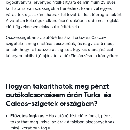
jogosítványra, érvényes hitelkártyára és minimum 25 éves
korhatárra van szükségük a bérléshez. Ezenkívül egyes
vállalatok díjat számíthatnak fel további illesztőprogramokért.
A váratlan költségek elkerülése érdekében érdemes foglalás
előtt figyelmesen elolvasni a feltételeket.
Összességében az autóbérlés árai Turks- és Caicos-
szigeteken meglehetősen ésszerűek, és nagyszerű módja
annak, hogy felfedezze a szigetet. Egy kis utánajárással
könnyen találhat jó ajánlatot autókölcsönzésre a környéken.
Hogyan takaríthatok meg pénzt
autókölcsönzésem árán Turks-és
Caicos-szigetek országban?
Előzetes foglalás
– Ha autóbérlést előre foglal, pénzt
takaríthat meg, mivel az árak általában alacsonyabbak,
minél korábban foglal.