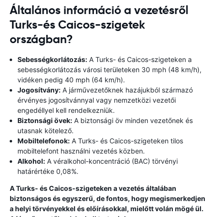
Általános információ a vezetésről
Turks-és Caicos-szigetek
országban?
Sebességkorlátozás:
A Turks- és Caicos-szigeteken a
sebességkorlátozás városi területeken 30 mph (48 km/h),
vidéken pedig 40 mph (64 km/h).
Jogosítvány:
A járművezetőknek hazájukból származó
érvényes jogosítvánnyal vagy nemzetközi vezetői
engedéllyel kell rendelkezniük.
Biztonsági övek:
A biztonsági öv minden vezetőnek és
utasnak kötelező.
Mobiltelefonok:
A Turks- és Caicos-szigeteken tilos
mobiltelefont használni vezetés közben.
Alkohol:
A véralkohol-koncentráció (BAC) törvényi
határértéke 0,08%.
A Turks- és Caicos-szigeteken a vezetés általában
biztonságos és egyszerű, de fontos, hogy megismerkedjen
a helyi törvényekkel és előírásokkal, mielőtt volán mögé ül.