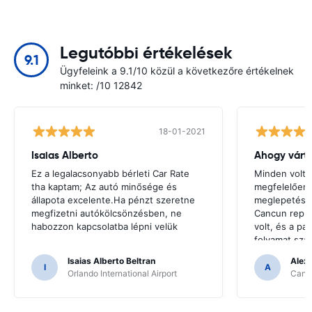
Legutóbbi értékelések
9.1
Ügyfeleink a 9.1/10 közül a következőre értékelnek
minket: /10 12842
18-01-2021
Isaias Alberto
Ahogy várt
Ez a legalacsonyabb bérleti Car Rate
Minden volt 
tha kaptam; Az autó minősége és
megfelelően
állapota excelente.Ha pénzt szeretne
meglepetés.V
megfizetni autókölcsönzésben, ne
Cancun repül
habozzon kapcsolatba lépni velük
volt, és a pa
folyamat sza
kezelték.
Isaias Alberto Beltran
Alex
I
A
Orlando International Airport
Cancu