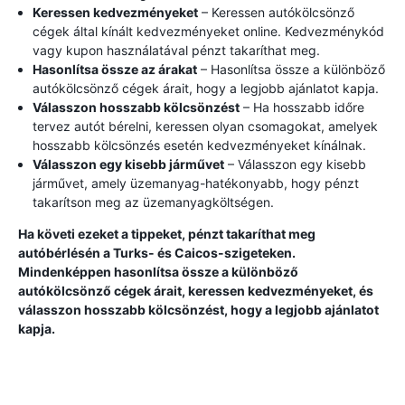
Keressen kedvezményeket
– Keressen autókölcsönző
cégek által kínált kedvezményeket online. Kedvezménykód
vagy kupon használatával pénzt takaríthat meg.
Hasonlítsa össze az árakat
– Hasonlítsa össze a különböző
autókölcsönző cégek árait, hogy a legjobb ajánlatot kapja.
Válasszon hosszabb kölcsönzést
– Ha hosszabb időre
tervez autót bérelni, keressen olyan csomagokat, amelyek
hosszabb kölcsönzés esetén kedvezményeket kínálnak.
Válasszon egy kisebb járművet
– Válasszon egy kisebb
járművet, amely üzemanyag-hatékonyabb, hogy pénzt
takarítson meg az üzemanyagköltségen.
Ha követi ezeket a tippeket, pénzt takaríthat meg
autóbérlésén a Turks- és Caicos-szigeteken.
Mindenképpen hasonlítsa össze a különböző
autókölcsönző cégek árait, keressen kedvezményeket, és
válasszon hosszabb kölcsönzést, hogy a legjobb ajánlatot
kapja.