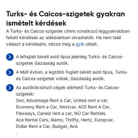
Turks- és Caicos-szigetek gyakran
ismételt kérdések
A Turks- és Caicos-szigetek címre vonatkozó leggyakrabban
feltett kérdések az alábbiakban olvashatók. Ha nem talál
választ a kérdésére, nézze meg a
gyik
oldalt.
A lefoglalt bérelt autó típus jelenleg Turks- és Caicos-
szigetek Gazdaság autók.
A Múlt évben, a legtöbb foglalt bérelt autó típus, Turks-
és Caicos-szigetek voltak, Gazdaság autók.
Az autókölcsönző cégek elérhető Turks- és Caicos-
szigetek:
Sixt
Advantage Rent a Car
United rent a car
Economy Rent a Car
Nextcar
ACE Rent A Car
Flexways
Carwiz rent a car
NÜ Car Rentals
Ace Rental Cars
Alamo
Thrifty
Hertz
Europcar
Dollar Rent a Car
Budget
Avis
.