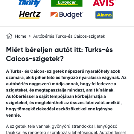
Home
Autóbérlés Turks-és Caicos-szigetek
Miért béreljen autót itt: Turks-és
Caicos-szigetek?
A Turks- és Caicos-szigetek népszerű nyaralóhely azok
számára, akik pihentető és fényűző nyaralásra vágynak. Az
autóbérlés nagyszerű módja annak, hogy felfedezze a
szigeteket, és megtapasztalja mindazt, amit kínálnak.
Autóbérléssel a saját tempójában körbejárhatja a
szigeteket, és megtekintheti az összes látnivalót anélkül,
hogy tömegközlekedési eszközöket kellene igénybe
vennie.
A szigetek tele vannak gyönyörű strandokkal, lenyűgöző
tájakkal és rengeteg szórakozási lehetőséggel. Autóbérléssel