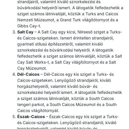
strandjairól, valamint kiváló sznorkelezési és
búvárkodási helyeiről ismert. A látogatók felfedezhetik a
sziget számos látnivalóját, köztük a Turks and Caicos
Nemzeti Múzeumot, a Grand Turk világítótornyot és a
Gibbs Cay-t.
Salt Cay
– A Salt Cay egy kicsi, félreeső sziget a Turks-
és Caicos-szigeteken. Ismert érintetlen strandjairól,
gyarmati stílusú építészetéről, valamint kiváló
sznorkelezési és búvárkodási helyeiről. A látogatók
felfedezhetik a sziget számos látnivalóját, köztük a Salt
Cay Salt Works-t, a Salt Cay világítótornyot és a Salt
Cay Múzeumot.
Dél-Caicos
– Dél-Caicos egy kis sziget a Turks- és
Caicos-szigeteken. Lenyűgöző strandjairól, kiváló
horgászhelyeiről, valamint kiváló búvár- és
sznorkelezési helyeiről ismert. A látogatók felfedezhetik
a sziget számos látnivalóját, köztük a South Caicos
tengeri parkot, a South Caicos Múzeumot és a South
Caicos világítótornyát.
Észak-Caicos
– Észak-Caicos egy kis sziget a Turks-
és Caicos-szigeteken. Lenyűgöző strandjairól, kiváló
horgászhelyeiről, valamint kiváló búvár- és