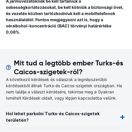
A járművezetőknek be kell tartaniuk a
sebességkorlátozásokat, be kell kötniük a biztonsági övet,
és vezetés közben tartózkodniuk kell a mobiltelefonok
használatától. Fontos megjegyezni azt is, hogy a
véralkohol-koncentráció (BAC) törvényi határértéke
0,08%.
Mit tud a legtöbb ember Turks-és
Caicos-szigetek-ról?
A következő kérdések és válaszok a legnépszerűbb
kérdésekből állnak Turks-és Caicos-szigetek országban. Ha
nem találja a választ kérdésére, tekintse meg a Gyakran
Ismételt Kérdések oldalt, vagy lépjen kapcsolatba velünk.
Hol lehet parkolni Turks-és Caicos-szigetek
területén?