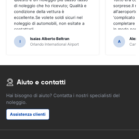
di noleggio che ho ricevuto; Qualità e
sorprese.Il ri
condizione della vettura è
all'aeroporto
eccellente.Se volete soldi sicuri nel
'complicato 
noleggio di automobili, non esitate a
completare il
contattarli
in modo non 
Isaias Alberto Beltran
Alex
I
A
Orlando International Airport
Cancu
Aiuto e contatti
Hai bisogno di aiuto? Contatta i nostri specialisti del
noleggio.
Assistenza clienti