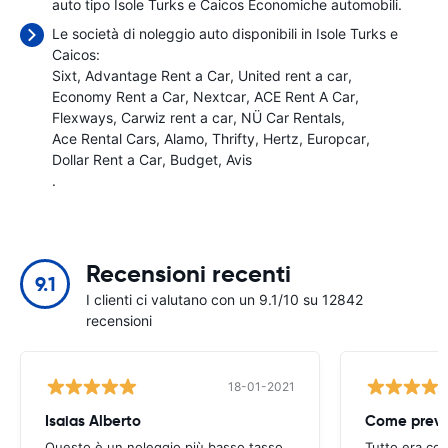
auto tipo Isole Turks e Caicos Economiche automobili.
Le società di noleggio auto disponibili in Isole Turks e
Caicos:
Sixt
Advantage Rent a Car
United rent a car
Economy Rent a Car
Nextcar
ACE Rent A Car
Flexways
Carwiz rent a car
NÜ Car Rentals
Ace Rental Cars
Alamo
Thrifty
Hertz
Europcar
Dollar Rent a Car
Budget
Avis
.
Recensioni recenti
9.1
I clienti ci valutano con un 9.1/10 su 12842
recensioni
18-01-2021
Isaias Alberto
Come previ
Questo è un noleggio più basso tasso
Tutto era co