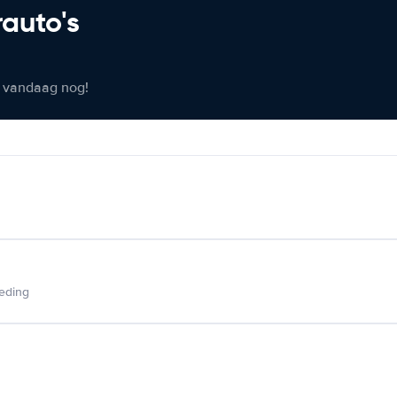
rauto's
er vandaag nog!
ieding