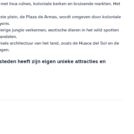
l met Inca-ruïnes, koloniale kerken en bruisende markten. Het
jkste plein, de Plaza de Armas, wordt omgeven door koloniale
yons.
ge jungle verkennen, exotische dieren in het wild spotten
wandelen.
iale architectuur van het land, zoals de Huaca del Sol en de
ngen.
teden heeft zijn eigen unieke attracties en