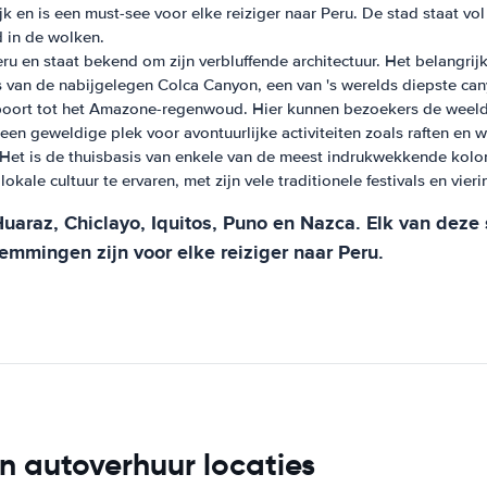
k en is een must-see voor elke reiziger naar Peru. De stad staat vo
 in de wolken.
ru en staat bekend om zijn verbluffende architectuur. Het belangri
s van de nabijgelegen Colca Canyon, een van 's werelds diepste can
ort tot het Amazone-regenwoud. Hier kunnen bezoekers de weelderi
n geweldige plek voor avontuurlijke activiteiten zoals raften en 
. Het is de thuisbasis van enkele van de meest indrukwekkende kolon
ale cultuur te ervaren, met zijn vele traditionele festivals en vieri
uaraz, Chiclayo, Iquitos, Puno en Nazca. Elk van deze s
mmingen zijn voor elke reiziger naar Peru.
n autoverhuur locaties