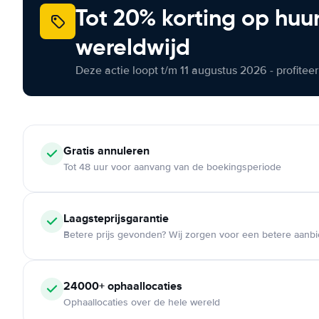
Tot 20% korting op huu
wereldwijd
Deze actie loopt t/m 11 augustus 2026 - profite
Gratis annuleren
Tot 48 uur voor aanvang van de boekingsperiode
Laagsteprijsgarantie
Betere prijs gevonden? Wij zorgen voor een betere aanb
24000+ ophaallocaties
Ophaallocaties over de hele wereld