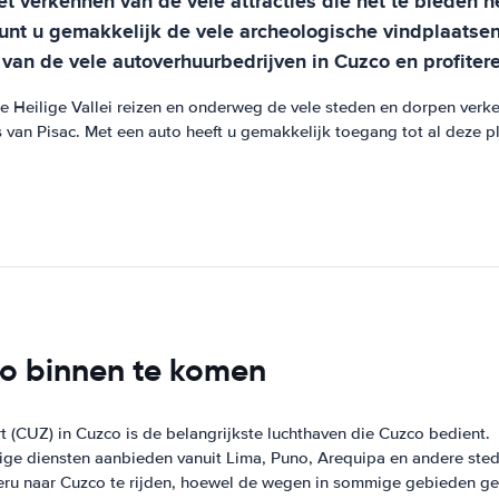
et verkennen van de vele attracties die het te bieden h
kunt u gemakkelijk de vele archeologische vindplaatse
van de vele autoverhuurbedrijven in Cuzco en profitere
e Heilige Vallei reizen en onderweg de vele steden en dorpen ver
van Pisac. Met een auto heeft u gemakkelijk toegang tot al deze pla
co binnen te komen
t (CUZ) in Cuzco is de belangrijkste luchthaven die Cuzco bedient.
tige diensten aanbieden vanuit Lima, Puno, Arequipa en andere sted
eru naar Cuzco te rijden, hoewel de wegen in sommige gebieden gev