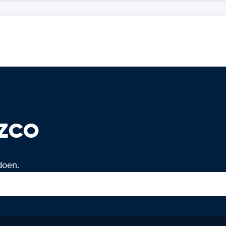
zco
doen.