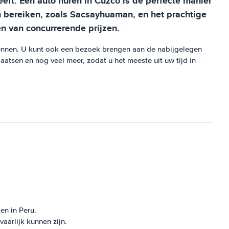
eeft. Een auto huren in Cuzco is de perfecte manier
n bereiken, zoals Sacsayhuaman, en het prachtige
n van concurrerende prijzen.
kennen. U kunt ook een bezoek brengen aan de nabijgelegen
atsen en nog veel meer, zodat u het meeste uit uw tijd in
en in Peru.
aarlijk kunnen zijn.