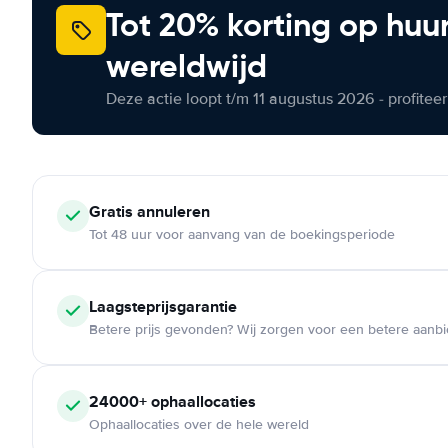
Tot 20% korting op huu
wereldwijd
Deze actie loopt t/m 11 augustus 2026 - profite
Gratis annuleren
Tot 48 uur voor aanvang van de boekingsperiode
Laagsteprijsgarantie
Betere prijs gevonden? Wij zorgen voor een betere aanb
24000+ ophaallocaties
Ophaallocaties over de hele wereld