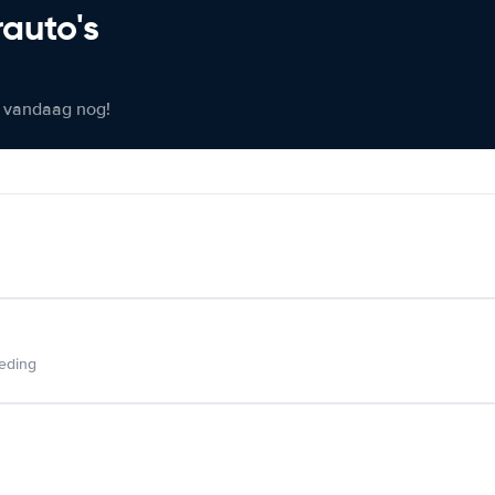
rauto's
er vandaag nog!
ieding