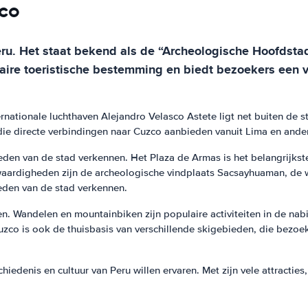
zco
Peru. Het staat bekend als de “Archeologische Hoofdst
aire toeristische bestemming en biedt bezoekers een ve
rnationale luchthaven Alejandro Velasco Astete ligt net buiten de st
die directe verbindingen naar Cuzco aanbieden vanuit Lima en ander
n van de stad verkennen. Het Plaza de Armas is het belangrijkste
ardigheden zijn de archeologische vindplaats Sacsayhuaman, de 
eden van de stad verkennen.
 Wandelen en mountainbiken zijn populaire activiteiten in de nabij
 Cuzco is ook de thuisbasis van verschillende skigebieden, die bez
denis en cultuur van Peru willen ervaren. Met zijn vele attracties, 