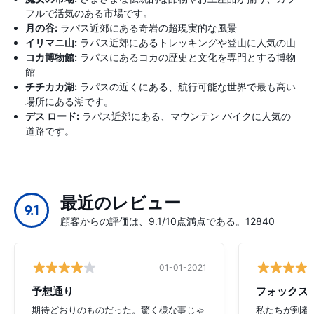
フルで活気のある市場です。
月の谷:
ラパス近郊にある奇岩の超現実的な風景
イリマニ山:
ラパス近郊にあるトレッキングや登山に人気の山
コカ博物館:
ラパスにあるコカの歴史と文化を専門とする博物
館
チチカカ湖:
ラパスの近くにある、航行可能な世界で最も高い
場所にある湖です。
デス ロード:
ラパス近郊にある、マウンテン バイクに人気の
道路です。
最近のレビュー
9.1
顧客からの評価は、9.1/10点満点である。12840
01-01-2021
予想通り
フォックス
期待どおりのものだった。驚く様な事じゃ
私たちが到着