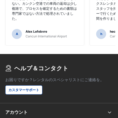
ない。カンクン空港での車両の返却は少し
クスレンタカ
複雑で、プロセスを確定するための書類は
スタッフを持
専門家ではない方法で処理されていまし
ーで行くため
た。
間を作りまし
Alex Lefebvre
hecto
A
h
Cancun International Airport
Cancu
ヘルプ＆コンタクト
お困りですか？レンタルのスペシャリストにご連絡を。
カスタマーサポート
アカウント