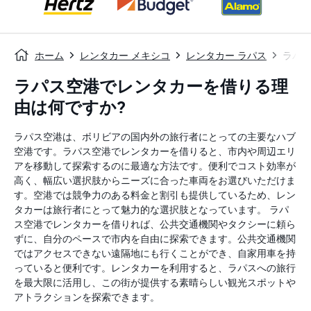
ホーム
レンタカー メキシコ
レンタカー ラパス
ラパ
ラパス空港でレンタカーを借りる理
由は何ですか?
ラパス空港は、ボリビアの国内外の旅行者にとっての主要なハブ
空港です。ラパス空港でレンタカーを借りると、市内や周辺エリ
アを移動して探索するのに最適な方法です。便利でコスト効率が
高く、幅広い選択肢からニーズに合った車両をお選びいただけま
す。空港では競争力のある料金と割引も提供しているため、レン
タカーは旅行者にとって魅力的な選択肢となっています。 ラパ
ス空港でレンタカーを借りれば、公共交通機関やタクシーに頼ら
ずに、自分のペースで市内を自由に探索できます。公共交通機関
ではアクセスできない遠隔地にも行くことができ、自家用車を持
っていると便利です。レンタカーを利用すると、ラパスへの旅行
を最大限に活用し、この街が提供する素晴らしい観光スポットや
アトラクションを探索できます。