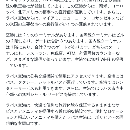
線の航空会社が就航しています。この空港からは、南米、ヨーロ
ッパ、北アメリカの都市への直行便が運航しています。さらに、
ラパス空港からは、マイアミ、ニューヨーク、ロサンゼルスなど
の米国の主要都市への直行便がいくつか運航されています。
空港には 2 つのターミナルがあります。国際線ターミナルはビル
の 2 階にあり、ゲートは合計 8 つあります。国内線ターミナル
は 1 階にあり、合計 7 つのゲートがあります。どちらのターミ
ナルにも、レストラン、免税店、ATM、外貨両替カウンターな
ど、さまざまな設備が整っています。空港では無料 Wi-Fi も提供
しています。
ラパス空港は公共交通機関で簡単にアクセスできます。空港には
バス、タクシー、シャトルバスが運行しています。空港ではレン
タカーサービスも利用できます。さらに、空港ではラパス市内中
心部への無料シャトル サービスを提供しています。
ラパス空港は、快適で便利な旅行体験を保証するさまざまなサー
ビスとアメニティを提供する近代的な施設です。便利なロケーシ
ョンと幅広いアメニティを備えたラパス空港は、ボリビアへの理
想的な玄関口です。