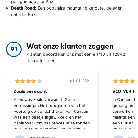
gelegen nabij La Paz.
Death Road:
Een populaire mountainbikeroute, gelegen
nabij La Paz.
Wat onze klanten zeggen
9.1
Klanten beoordelen ons met een 9.1/10 uit 12842
beoordelingen
01-01-2021
Zoals verwacht
VOX VERHU
Alles was zoals verwacht. Geen
In Cancun, he
verrassingen.Het terugkeren van het
genoeg perso
voertuig op de luchthaven van Cancun
verwerken t
was een beetje ingewikkeld en het
maakte een w
papierwerk om het proces af te ronden
een uur en e
werd op een onprofessionele manier
gehuurde au
behandeld.