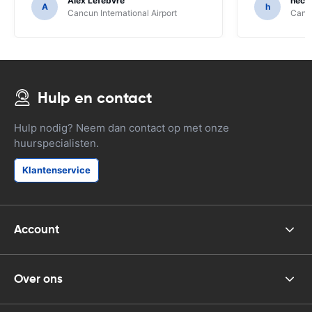
Alex Lefebvre
hecto
A
h
Cancun International Airport
Cancu
Hulp en contact
Hulp nodig? Neem dan contact op met onze
huurspecialisten.
Klantenservice
Account
Over ons