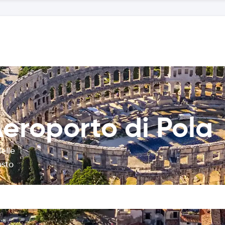
eroporto di Pola
elle
osto