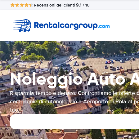
9.1
Recensioni dei clienti
/ 10
Noleggio Auto A
Risparmia tempo e denaro. Confrontiamo le offerte d
compagnie di autonoleggio a Aeroporto di Pola al p
tuo.