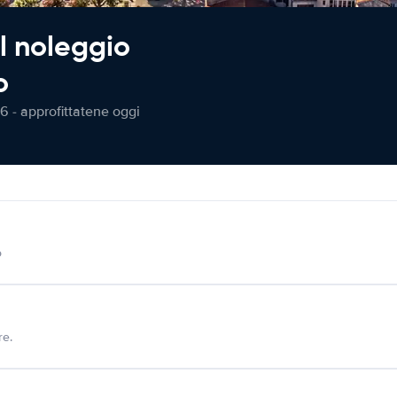
l noleggio
o
6 - approfittatene oggi
o
re.