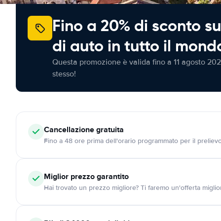
Fino a 20% di sconto su
di auto in tutto il mond
Questa promozione è valida fino a 11 agosto 202
stesso!
Cancellazione
gratuita
Fino a 48 ore prima dell'orario programmato per il preliev
Miglior prezzo garantito
Hai trovato un prezzo migliore? Ti faremo un'offerta miglio