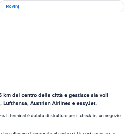
Rovinj
5 km dal centro della città e gestisce sia voli
, Lufthansa, Austrian Airlines e easyJet.
ze. Il terminal è dotato di strutture per il check-in, un negozio
 che collegano l'aeroporto al centro città, così come taxi e