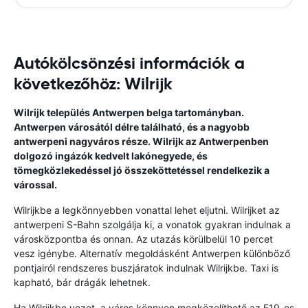
Autókölcsönzési információk a
következőhöz: Wilrijk
Wilrijk település Antwerpen belga tartományban.
Antwerpen városától délre található, és a nagyobb
antwerpeni nagyváros része. Wilrijk az Antwerpenben
dolgozó ingázók kedvelt lakónegyede, és
tömegközlekedéssel jó összeköttetéssel rendelkezik a
várossal.
Wilrijkbe a legkönnyebben vonattal lehet eljutni. Wilrijket az
antwerpeni S-Bahn szolgálja ki, a vonatok gyakran indulnak a
városközpontba és onnan. Az utazás körülbelül 10 percet
vesz igénybe. Alternatív megoldásként Antwerpen különböző
pontjairól rendszeres buszjáratok indulnak Wilrijkbe. Taxi is
kapható, bár drágák lehetnek.
Ha Wilrijkbe vezet, a város könnyen megközelíthető az E19-es