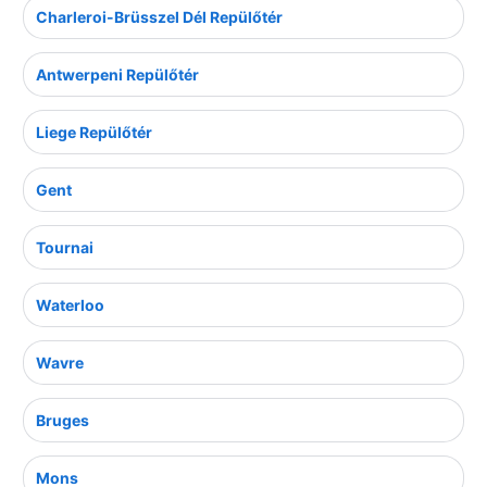
Charleroi-Brüsszel Dél Repülőtér
Antwerpeni Repülőtér
Liege Repülőtér
Gent
Tournai
Waterloo
Wavre
Bruges
Mons