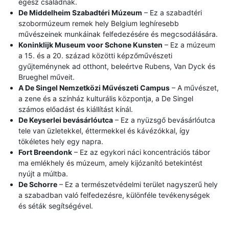
egész családnak.
De Middelheim Szabadtéri Múzeum
– Ez a szabadtéri
szobormúzeum remek hely Belgium leghíresebb
művészeinek munkáinak felfedezésére és megcsodálására.
Koninklijk Museum voor Schone Kunsten
– Ez a múzeum
a 15. és a 20. század közötti képzőművészeti
gyűjteménynek ad otthont, beleértve Rubens, Van Dyck és
Brueghel műveit.
A De Singel Nemzetközi Művészeti Campus
– A művészet,
a zene és a színház kulturális központja, a De Singel
számos előadást és kiállítást kínál.
De Keyserlei bevásárlóutca
– Ez a nyüzsgő bevásárlóutca
tele van üzletekkel, éttermekkel és kávézókkal, így
tökéletes hely egy napra.
Fort Breendonk
– Ez az egykori náci koncentrációs tábor
ma emlékhely és múzeum, amely kijózanító betekintést
nyújt a múltba.
De Schorre
– Ez a természetvédelmi terület nagyszerű hely
a szabadban való felfedezésre, különféle tevékenységek
és séták segítségével.