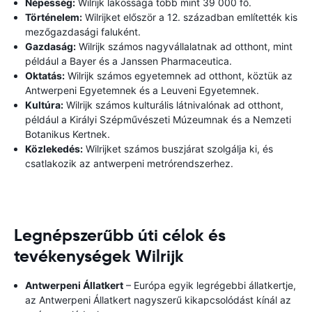
Népesség:
Wilrijk lakossága több mint 39 000 fő.
Történelem:
Wilrijket először a 12. században említették kis
mezőgazdasági faluként.
Gazdaság:
Wilrijk számos nagyvállalatnak ad otthont, mint
például a Bayer és a Janssen Pharmaceutica.
Oktatás:
Wilrijk számos egyetemnek ad otthont, köztük az
Antwerpeni Egyetemnek és a Leuveni Egyetemnek.
Kultúra:
Wilrijk számos kulturális látnivalónak ad otthont,
például a Királyi Szépművészeti Múzeumnak és a Nemzeti
Botanikus Kertnek.
Közlekedés:
Wilrijket számos buszjárat szolgálja ki, és
csatlakozik az antwerpeni metrórendszerhez.
Legnépszerűbb úti célok és
tevékenységek Wilrijk
Antwerpeni Állatkert
– Európa egyik legrégebbi állatkertje,
az Antwerpeni Állatkert nagyszerű kikapcsolódást kínál az