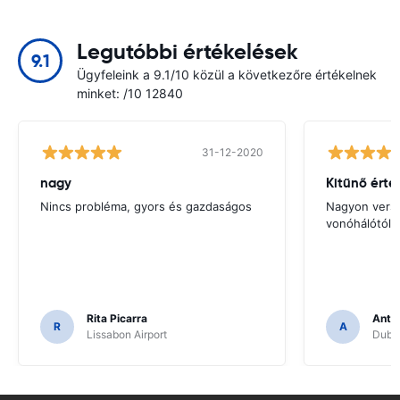
Legutóbbi értékelések
9.1
Ügyfeleink a 9.1/10 közül a következőre értékelnek
minket: /10 12840
31-12-2020
nagy
Kitűnő érté
Nincs probléma, gyors és gazdaságos
Nagyon verse
vonóhálótól
Rita Picarra
Anth
R
A
Lissabon Airport
Dubli