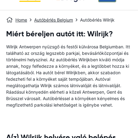
Home
Autóbérlés Belgium
Autóbérlés Wilrijk
Miért béreljen autót itt: Wilrijk?
Wilrijk Antwerpen nyüzsgő és festői külvárosa Belgiumban. Itt
található az ország legszebb parkjai, bevásárlóközpontjai és
történelmi helyszínei. Az autóbérlés Wilrijkben kiváló módja
annak, hogy felfedezze a környéket, és a legtöbbet hozza ki
látogatásából. Ha autót bérel Wilrijkben, akkor szabadon
fedezheti fel a környéket saját tempójában. Autóval
meglátogathatja Wilrijk számos látnivalóját és látnivalóját.
Ráadásul könnyedén elérheti a közeli Antwerpen, Gent és
Brüsszel városait. Autóbérléssel a környéken kényelmes és
megfizethető parkolási lehetőséget is igénybe vehet.
A(z) Wilrijk helyére való belépés