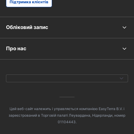
Підтримка клієнтів
Обліковий запис
Про нас
Цей веб-сайт належить і управляється компанією EasyTerra B.V. і
зареєстрований в Торговій палаті Леувардена, Нідерланди, номер
01104443.