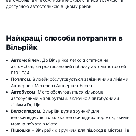
доступною автостоянкою в цьому районі.
Найкращі способи потрапити в
Вільрійк
Автомобілем
. До Вільрійка легко дістатися на
автомобілі, він розташований поблизу автомагістралей
E19 і E34.
Потягом
. Вілрейк обслуговується залізничними лініями
Антверпен-Мехелен і Антверпен-Ессен.
Автобусом
. Місто обслуговується кількома
автобусними маршрутами, включно з автобусними
лініями De Lijn.
Велосипедом
. Вільрійк дуже зручний для
велосипедистів, і є кілька велосипедних доріжок, якими
можна поїхати в місто.
Пішошки
– Вільрейк є зручним для пішоходів містом, і в