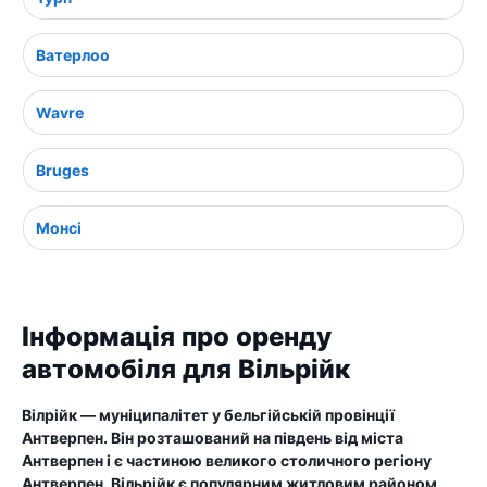
Ватерлоо
Wavre
Bruges
Монсі
Інформація про оренду
автомобіля для Вільрійк
Вілрійк — муніципалітет у бельгійській провінції
Антверпен. Він розташований на південь від міста
Антверпен і є частиною великого столичного регіону
Антверпен. Вільрійк є популярним житловим районом