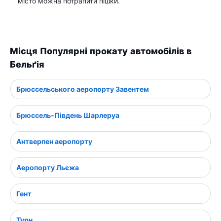
місто можна потрапити пішки.
Місця Популярні прокату автомобілів в
Бельґія
Брюссельського аеропорту Завентем
Брюссель-Південь Шарлеруа
Антверпен аеропорту
Аеропорту Льєжа
Гент
Турн