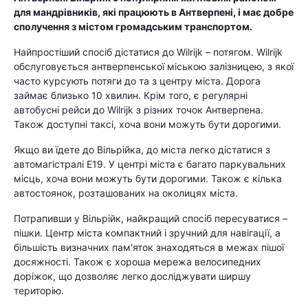
для мандрівників, які працюють в Антверпені, і має добре
сполучення з містом громадським транспортом.
Найпростіший спосіб дістатися до Wilrijk – потягом. Wilrijk
обслуговується антверпенської міською залізницею, з якої
часто курсують потяги до та з центру міста. Дорога
займає близько 10 хвилин. Крім того, є регулярні
автобусні рейси до Wilrijk з різних точок Антверпена.
Також доступні таксі, хоча вони можуть бути дорогими.
Якщо ви їдете до Вільрійка, до міста легко дістатися з
автомагістралі E19. У центрі міста є багато паркувальних
місць, хоча вони можуть бути дорогими. Також є кілька
автостоянок, розташованих на околицях міста.
Потрапивши у Вільрійк, найкращий спосіб пересуватися –
пішки. Центр міста компактний і зручний для навігації, а
більшість визначних пам'яток знаходяться в межах пішої
досяжності. Також є хороша мережа велосипедних
доріжок, що дозволяє легко досліджувати ширшу
територію.