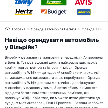
Головна
Оренда автомобіля Бельгія
Оренда автомоб
Навіщо орендувати автомобіль
у Вільрійк?
Вілрейк – це жваве та мальовниче передмістя Антверпена
в Бельгії. Тут розташовані деякі з найкрасивіших парків
країни, торгові центри та історичні місця. Оренда
автомобіля у Wilrijk — це чудовий спосіб вивчити околиці
та максимально використати ваше перебування. Оренда
автомобіля у Wilrijk дає вам можливість досліджувати
місцевість у власному темпі. З автомобілем ви можете
відвідати багато пам'яток і визначних пам'яток, які
пропонує Wilrijk. Крім того, ви можете легко дістатися до
сусідніх міст Антверпен, Гент і Брюссель. Взявши напрокат
автомобіль, ви також можете скористатися зручною та