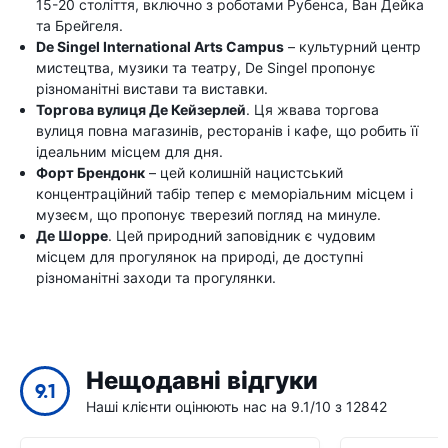
15-20 століття, включно з роботами Рубенса, Ван Дейка
та Брейгеля.
De Singel International Arts Campus
– культурний центр
мистецтва, музики та театру, De Singel пропонує
різноманітні вистави та виставки.
Торгова вулиця Де Кейзерлей
. Ця жвава торгова
вулиця повна магазинів, ресторанів і кафе, що робить її
ідеальним місцем для дня.
Форт Брендонк
– цей колишній нацистський
концентраційний табір тепер є меморіальним місцем і
музеєм, що пропонує тверезий погляд на минуле.
Де Шорре
. Цей природний заповідник є чудовим
місцем для прогулянок на природі, де доступні
різноманітні заходи та прогулянки.
Нещодавні відгуки
9.1
Наші клієнти оцінюють нас на 9.1/10 з 12842