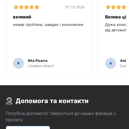
31-12-2020
великий
Велика цін
немає проблем, швидке і економічне
Дуже конкур
від автомобі
Rita Picarra
Anth
R
A
Lissabon Airport
Dubli
Допомога та контакти
Потрібна допомога? Зверніться до наших фахівців з
прокату.