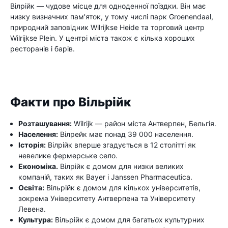
Вілрійк — чудове місце для одноденної поїздки. Він має
низку визначних пам'яток, у тому числі парк Groenendaal,
природний заповідник Wilrijkse Heide та торговий центр
Wilrijkse Plein. У центрі міста також є кілька хороших
ресторанів і барів.
Факти про Вільрійк
Розташування:
Wilrijk — район міста Антверпен, Бельгія.
Населення:
Вілрейк має понад 39 000 населення.
Історія:
Вілрійк вперше згадується в 12 столітті як
невелике фермерське село.
Економіка.
Вілрійк є домом для низки великих
компаній, таких як Bayer і Janssen Pharmaceutica.
Освіта:
Вільрійк є домом для кількох університетів,
зокрема Університету Антверпена та Університету
Левена.
Культура:
Вільрійк є домом для багатьох культурних