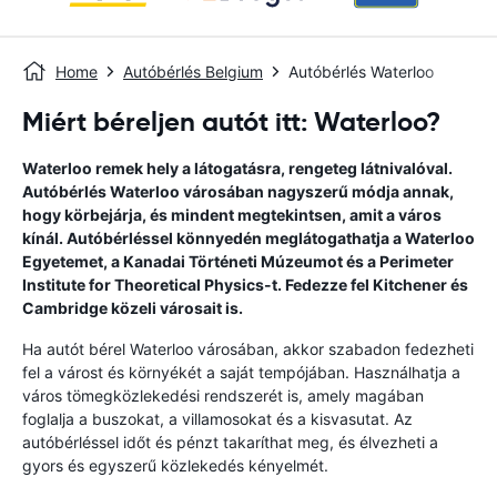
Home
Autóbérlés Belgium
Autóbérlés Waterloo
Miért béreljen autót itt: Waterloo?
Waterloo remek hely a látogatásra, rengeteg látnivalóval.
Autóbérlés Waterloo városában nagyszerű módja annak,
hogy körbejárja, és mindent megtekintsen, amit a város
kínál. Autóbérléssel könnyedén meglátogathatja a Waterloo
Egyetemet, a Kanadai Történeti Múzeumot és a Perimeter
Institute for Theoretical Physics-t. Fedezze fel Kitchener és
Cambridge közeli városait is.
Ha autót bérel Waterloo városában, akkor szabadon fedezheti
fel a várost és környékét a saját tempójában. Használhatja a
város tömegközlekedési rendszerét is, amely magában
foglalja a buszokat, a villamosokat és a kisvasutat. Az
autóbérléssel időt és pénzt takaríthat meg, és élvezheti a
gyors és egyszerű közlekedés kényelmét.