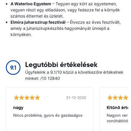
A Waterloo Egyetem
– Tegyen egy kört az egyetemen,
vegyen részt egy előadáson, vagy fedezze fel a környék
számos éttermet és üzletét.
Elmira juharszirup fesztivál
– Élvezze az éves fesztivált,
amely a juharszirupkészítés hagyományát ünnepli a
környéken.
Legutóbbi értékelések
9.1
Ügyfeleink a 9.1/10 közül a következőre értékelnek
minket: /10 12840
31-12-2020
nagy
Kitűnő érté
Nincs probléma, gyors és gazdaságos
Nagyon verse
vonóhálótól