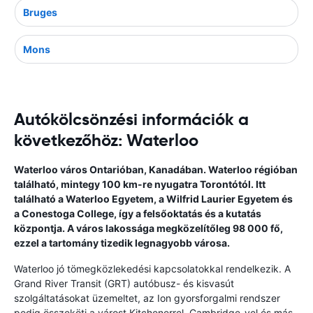
Bruges
Mons
Autókölcsönzési információk a
következőhöz: Waterloo
Waterloo város Ontarióban, Kanadában. Waterloo régióban
található, mintegy 100 km-re nyugatra Torontótól. Itt
található a Waterloo Egyetem, a Wilfrid Laurier Egyetem és
a Conestoga College, így a felsőoktatás és a kutatás
központja. A város lakossága megközelítőleg 98 000 fő,
ezzel a tartomány tizedik legnagyobb városa.
Waterloo jó tömegközlekedési kapcsolatokkal rendelkezik. A
Grand River Transit (GRT) autóbusz- és kisvasút
szolgáltatásokat üzemeltet, az Ion gyorsforgalmi rendszer
pedig összeköti a várost Kitchenerrel, Cambridge-vel és más