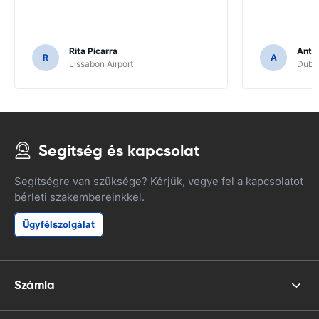
Rita Picarra
Anth
R
A
Lissabon Airport
Dubli
Segítség és kapcsolat
Segítségre van szüksége? Kérjük, vegye fel a kapcsolatot
bérleti szakembereinkkel.
Ügyfélszolgálat
Számla