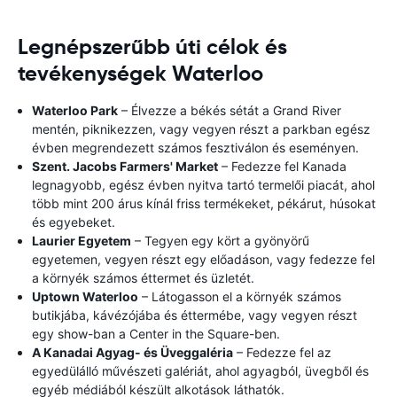
Legnépszerűbb úti célok és
tevékenységek Waterloo
Waterloo Park
– Élvezze a békés sétát a Grand River
mentén, piknikezzen, vagy vegyen részt a parkban egész
évben megrendezett számos fesztiválon és eseményen.
Szent. Jacobs Farmers' Market
– Fedezze fel Kanada
legnagyobb, egész évben nyitva tartó termelői piacát, ahol
több mint 200 árus kínál friss termékeket, pékárut, húsokat
és egyebeket.
Laurier Egyetem
– Tegyen egy kört a gyönyörű
egyetemen, vegyen részt egy előadáson, vagy fedezze fel
a környék számos éttermet és üzletét.
Uptown Waterloo
– Látogasson el a környék számos
butikjába, kávézójába és éttermébe, vagy vegyen részt
egy show-ban a Center in the Square-ben.
A Kanadai Agyag- és Üveggaléria
– Fedezze fel az
egyedülálló művészeti galériát, ahol agyagból, üvegből és
egyéb médiából készült alkotások láthatók.