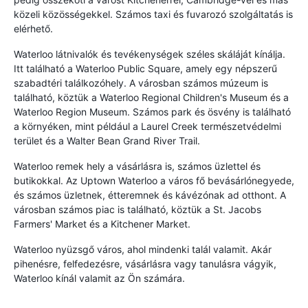
közeli közösségekkel. Számos taxi és fuvarozó szolgáltatás is
elérhető.
Waterloo látnivalók és tevékenységek széles skáláját kínálja.
Itt található a Waterloo Public Square, amely egy népszerű
szabadtéri találkozóhely. A városban számos múzeum is
található, köztük a Waterloo Regional Children's Museum és a
Waterloo Region Museum. Számos park és ösvény is található
a környéken, mint például a Laurel Creek természetvédelmi
terület és a Walter Bean Grand River Trail.
Waterloo remek hely a vásárlásra is, számos üzlettel és
butikokkal. Az Uptown Waterloo a város fő bevásárlónegyede,
és számos üzletnek, étteremnek és kávézónak ad otthont. A
városban számos piac is található, köztük a St. Jacobs
Farmers' Market és a Kitchener Market.
Waterloo nyüzsgő város, ahol mindenki talál valamit. Akár
pihenésre, felfedezésre, vásárlásra vagy tanulásra vágyik,
Waterloo kínál valamit az Ön számára.