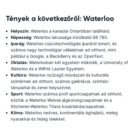
Tények a következőről: Waterloo
Helyszín:
Waterloo a kanadai Ontarióban található.
Népesség:
Waterloo lakossága körülbelül 98 780.
Iparág:
Waterloo csúcstechnológiás iparáról ismert, és
számos nagy technológiai vállalatnak ad otthont, mint
például a Google, a BlackBerry és az OpenText.
Oktatás:
Waterlooban két egyetem működik, a University of
Waterloo és a Wilfrid Laurier Egyetem.
Kultúra:
Waterloo nyüzsgő művészeti és kulturális
színtérnek ad otthont, számos galériával, színházi
társulattal és zenei helyszínnel.
Sport:
Waterloo számos profi sportcsapatnak ad otthont,
köztük a Waterloo Wolves jégkorongcsapatnak és a
Kitchener-Waterloo Titans kosárlabdacsapatnak.
Klíma:
Waterloo nedves, kontinentális éghajlatú, meleg
nyarakkal és hideg telekkel.