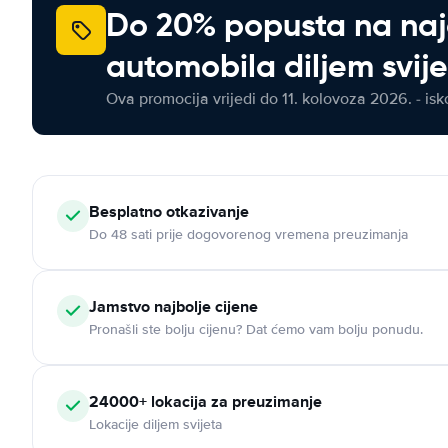
Do 20% popusta na na
automobila diljem svij
Ova promocija vrijedi do 11. kolovoza 2026. - isko
Besplatno otkazivanje
Do 48 sati prije dogovorenog vremena preuzimanja
Jamstvo najbolje cijene
Pronašli ste bolju cijenu? Dat ćemo vam bolju ponudu.
24000+ lokacija za preuzimanje
Lokacije diljem svijeta