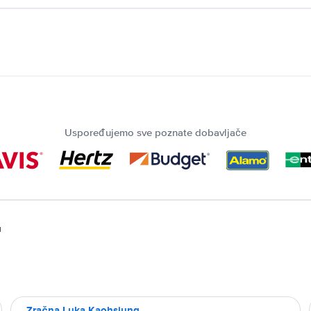
Uspoređujemo sve poznate dobavljače
u
Zračna Luka Kaohsiung