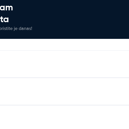
jam
eta
ristite je danas!