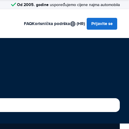
Od 2005. godine
uspoređujemo cijene najma automobila
FAQ
Korisnička podrška
(HR)
Prijavite se