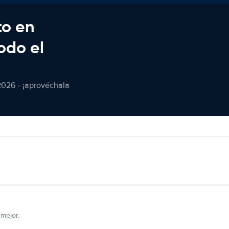
to en
odo el
2026 - ¡aprovéchala
mejor.