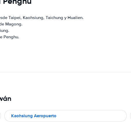
 a Penghu
sde Taipei, Kaohsiung, Taichung y Hualien.
 de Magong.
iung.
te Penghu.
iwán
Kaohsiung Aeropuerto