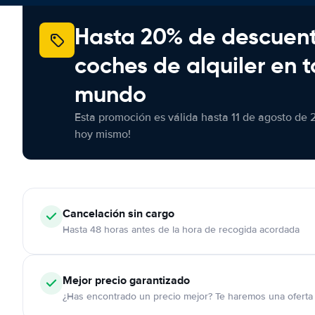
Hasta 20% de descuen
coches de alquiler en t
mundo
Esta promoción es válida hasta 11 de agosto de 
hoy mismo!
Cancelación
sin cargo
Hasta 48 horas antes de la hora de recogida acordada
Mejor precio garantizado
¿Has encontrado un precio mejor? Te haremos una oferta 