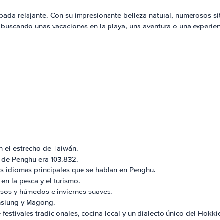
da relajante. Con su impresionante belleza natural, numerosos sit
 buscando unas vacaciones en la playa, una aventura o una experienc
n el estrecho de Taiwán.
 de Penghu era 103.832.
os idiomas principales que se hablan en Penghu.
n la pesca y el turismo.
osos y húmedos e inviernos suaves.
hsiung y Magong.
festivales tradicionales, cocina local y un dialecto único del Hokki