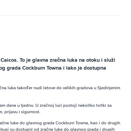
aicos. To je glavna zračna luka na otoku i služi
vnog grada Cockburn Towna i lako je dostupna
čna luka također nudi letove do velikih gradova u Sjedinjenim
m dana u tjednu. U zračnoj luci postoji nekoliko tvrtki za
, prijavu i sigurnost.
 zračne luke do glavnog grada Cockburn Towna, kao i do drugih
tobusi su dostupni od zračne luke do glavnog grada i drugih