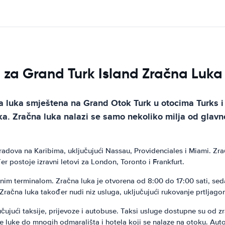
 za Grand Turk Island Zračna Luka
 luka smještena na Grand Otok Turk u otocima Turks i C
oka. Zračna luka nalazi se samo nekoliko milja od gla
radova na Karibima, uključujući Nassau, Providenciales i Miami. Zra
 postoje izravni letovi za London, Toronto i Frankfurt.
im terminalom. Zračna luka je otvorena od 8:00 do 17:00 sati, seda
 Zračna luka također nudi niz usluga, uključujući rukovanje prtljagom
čujući taksije, prijevoze i autobuse. Taksi usluge dostupne su od
ne luke do mnogih odmarališta i hotela koji se nalaze na otoku. Au