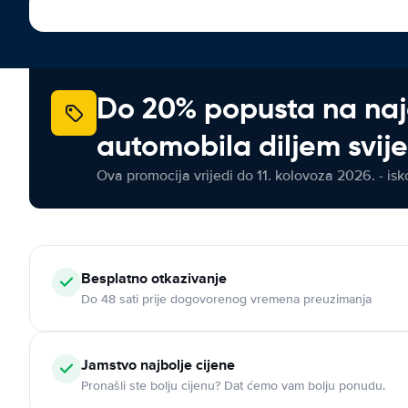
Do 20% popusta na na
automobila diljem svij
Ova promocija vrijedi do 11. kolovoza 2026. - isko
Besplatno otkazivanje
Do 48 sati prije dogovorenog vremena preuzimanja
Jamstvo najbolje cijene
Pronašli ste bolju cijenu? Dat ćemo vam bolju ponudu.