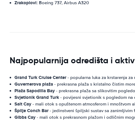
Zrakoplovi:
Boeing 737, Airbus A320
Najpopularnija odredišta i akti
Grand Turk Cruise Center
- popularna luka za krstarenja za
Guvernerova plaža
- prekrasna plaža s kristalno čistim mor
Plaža Sapodilla Bay
- prekrasna plaža sa slikovitim pogle
Svjetionik Grand Turk
- povijesni svjetionik s pogledom na 
Salt Cay
- mali otok s opuštenom atmosferom i mnoštvom ak
Špilje Conch Bar
- jedinstveni špiljski sustav sa zanimljivim 
Gibbs Cay
- mali otok s prekrasnom plažom i odličnim mog