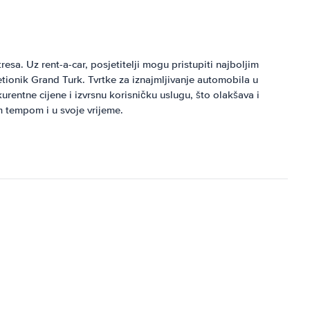
esa. Uz rent-a-car, posjetitelji mogu pristupiti najboljim
tionik Grand Turk. Tvrtke za iznajmljivanje automobila u
rentne cijene i izvrsnu korisničku uslugu, što olakšava i
im tempom i u svoje vrijeme.