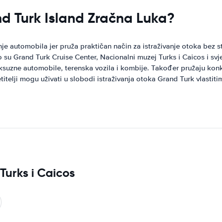
nd Turk Island Zračna Luka?
e automobila jer pruža praktičan način za istraživanje otoka bez str
su Grand Turk Cruise Center, Nacionalni muzej Turks i Caicos i svje
uksuzne automobile, terenska vozila i kombije. Također pružaju konku
telji mogu uživati ​​u slobodi istraživanja otoka Grand Turk vlastit
Turks i Caicos