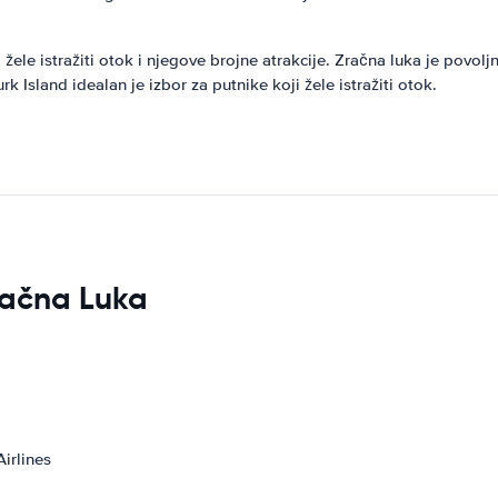
 žele istražiti otok i njegove brojne atrakcije. Zračna luka je povol
sland idealan je izbor za putnike koji žele istražiti otok.
račna Luka
Airlines