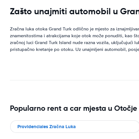
Zašto unajmiti automobil u Gra
Zračna luka otoka Grand Turk odlično je mjesto za iznajmljivanj
znamenitostima i atrakcijama koje otok može ponuditi, kao što 
zračnoj luci Grand Turk Island nude razna vozila, uključujući l
pristupačno kretanje po otoku. Uz unajmljeni automobil, posjeti
Popularno rent a car mjesta u Otočje 
Providenciales Zračna Luka