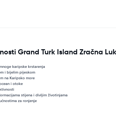
vnosti Grand Turk Island Zračna Lu
 mnoge karipske krstarenja
em i bijelim pijeskom
dom na Karipsko more
ocean i otoke
tivnosti
formacijama stijena i divljim životinjama
ućnostima za ronjenje