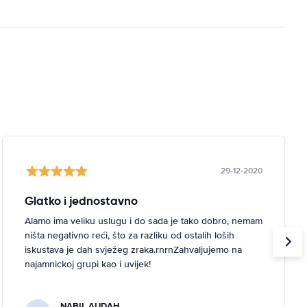
29-12-2020
Glatko i jednostavno
Alamo ima veliku uslugu i do sada je tako dobro, nemam
ništa negativno reći, što za razliku od ostalih loših
iskustava je dah svježeg zraka.rnrnZahvaljujemo na
najamnickoj grupi kao i uvijek!
NABIL AUDAH