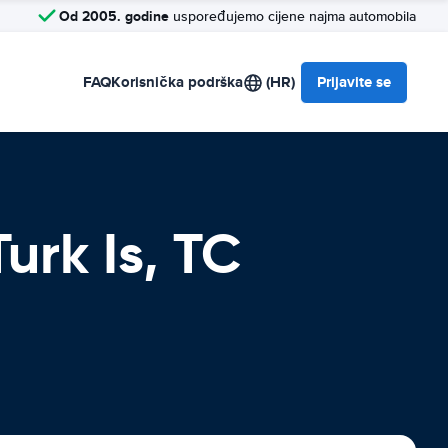
Od 2005. godine
uspoređujemo cijene najma automobila
FAQ
Korisnička podrška
(HR)
Prijavite se
urk Is, TC