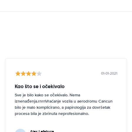
01-01-2021
Kao što se i očekivalo
Sve je bilo kako se očekivalo. Nema
iznenađenja.rnrnVraćanje vozila u aerodromu Cancun
bilo je malo komplicirano, a papirologija za dovršetak
procesa bila je zbrinuta neprofesionalno.
Alex Lefebvre