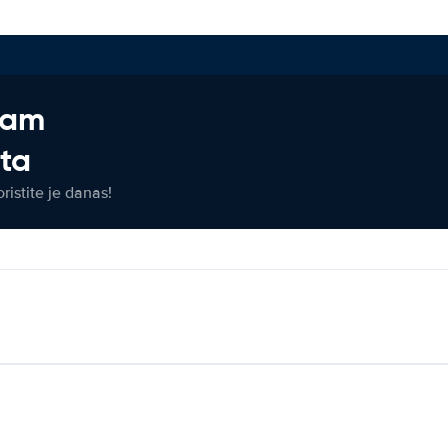
jam
eta
ristite je danas!