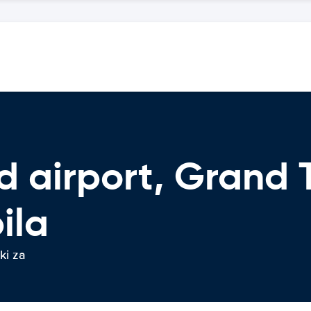
d airport, Grand T
ila
ki za