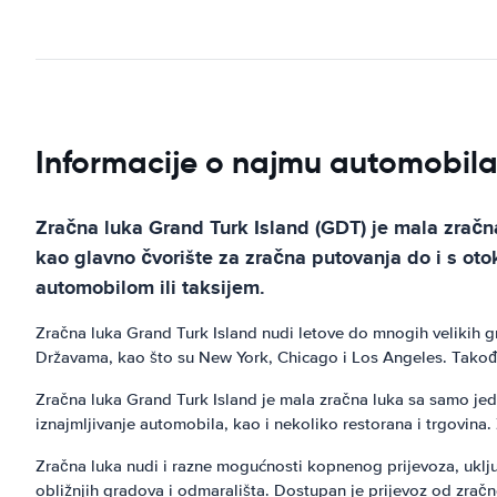
Informacije o najmu automobila
Zračna luka Grand Turk Island (GDT) je mala zračna
kao glavno čvorište za zračna putovanja do i s ot
automobilom ili taksijem.
Zračna luka Grand Turk Island nudi letove do mnogih velikih g
Državama, kao što su New York, Chicago i Los Angeles. Također
Zračna luka Grand Turk Island je mala zračna luka sa samo jedn
iznajmljivanje automobila, kao i nekoliko restorana i trgovina.
Zračna luka nudi i razne mogućnosti kopnenog prijevoza, uklju
obližnjih gradova i odmarališta. Dostupan je prijevoz od zrač