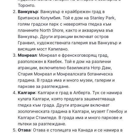
Торонто.
Ванкувър
: Ванкувър е крайбрежен град в
Британска Колумбия. Той е дом на Stanley Park,
голям градски парк с невероятна гледка към
планините North Shore, както и аквариума във
Ванкувър. Други атракции включват остров
Гранвил, художествената галерия във Ванкувър и
висящия мост Капилано.
Монреал
: Монреал е френскоговорящ град,
разположен в Квебек. Той е дом на различни
атракции, включително базиликата Нотр Дам,
Стария Монреал и Монреалската ботаническа
градина. В града има и много музеи, галерии и
паркове за разглеждане.
Калгари
: Калгари е град в Алберта. Тук се намира
кулата Калгари, която предлага зашеметяваща
гледка към града. Други атракции включват
зоологическата градина в Калгари, музеят Гленбоу и
Калгари Стампеде. В града има и много паркове и
пътеки за разглеждане.
Отава
: Отава е столицата на Канада и се намира в