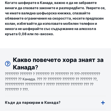
Когато шофирате в Канада, важно е да не забравяте
винаги да спазвате законите и разпоредбите. Уверете се,
че имате валидна шофьорска книжка, спазвайте
обявените ограничения на скоростта, носете предпазен
колан, избягвайте да използвате мобилен телефон и
никога не шофирайте със съдържание на алкохол в
кръвта 0,08 или по-високо.
Какво повечето хора знаят за
Канада?
???????? ??????? ? ???????? ?? ???????? ?? ???-???????????
??????? ?? Канада. ??? ?? ???????? ??????? ?? ??????? ??,
??????????? ?????????? ? ????? ???????? ??????? ??? ??
???????? ? ???.
Къде да паркирам в Канада?