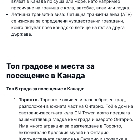
влязат в Канада по суша или море, като например
пресичане на граница с кола, автобус, влак или лодка.
Летищна транзитна виза: Летищна транзитна виза (ATV)
се изисква за определени чуждестранни граждани,
които пътуват през канадско летище на път за друга
държава.
Топ градове и места за
посещение в Канада
Топ 5 града за посещение в Канада:
Торонто
: Торонто е оживен и разнообразен град,
разположен в южната част на Онтарио. Той е дом на
световноизвестната кула CN Tower, която предлага
зашеметяваща гледка към града и езерото Онтарио.
Има много атракции за разглеждане в Торонто,
включително Кралския музей на Онтарио,
Художествената галерия на Онтарио и зоопарка в