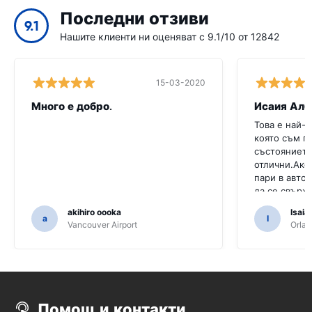
Последни отзиви
9.1
Нашите клиенти ни оценяват с 9.1/10 от 12842
15-03-2020
Много е добро.
Исаия Алб
Това е най-н
която съм п
състоянието
отлични.Ако
пари в автом
да се свърж
akihiro oooka
Isaia
a
I
Vancouver Airport
Orlan
Помощ и контакти