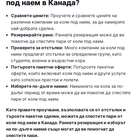
под наем в Канада?
Сравнете цените:
Проучете и сравнете цените на
различни компании за коли под наем, за да намерите
най-добрата сделка.
Резервирайте рано:
Ранната резервация може да ви
помогне да спестите пари от коли под наем.
Проверете за отстъпки:
Много компании за коли под
наем предлагат отстъпки за определени групи, като
студенти, военни и възрастни хора.
Потърсете пакетни оферти:
Потърсете пакетни
оферти, които включват коли под наем и други услуги
като хотелски престои и полети.
Изберете по-дълги наеми:
Наемането на кола за по-
дълъг период от време може да ви помогне да спестите
пари от коли под наем.
Като правите проучване, възползвате се от отстъпки и
търсите пакетни сделки, можете да спестите пари от
коли под наем в Канада. Ранната резервация и изборът
на по-дълги наеми също могат да ви помогнат да
спестите пари.