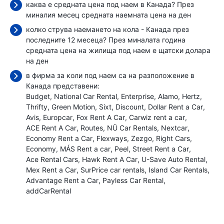
каква е средната цена под наем в Канада? През
миналия месец средната наемната цена
на ден
колко струва наемането на кола - Канада през
последните 12 месеца? През миналата година
средната цена на жилища под наем е
щатски долара
на ден
в фирма за коли под наем са на разположение в
Канада представени:
Budget
National Car Rental
Enterprise
Alamo
Hertz
Thrifty
Green Motion
Sixt
Discount
Dollar Rent a Car
Avis
Europcar
Fox Rent A Car
Carwiz rent a car
ACE Rent A Car
Routes
NÜ Car Rentals
Nextcar
Economy Rent a Car
Flexways
Zezgo
Right Cars
Economy
MÁS Rent a car
Peel
Street Rent a Car
Ace Rental Cars
Hawk Rent A Car
U-Save Auto Rental
Mex Rent a Car
SurPrice car rentals
Island Car Rentals
Advantage Rent a Car
Payless Car Rental
addCarRental