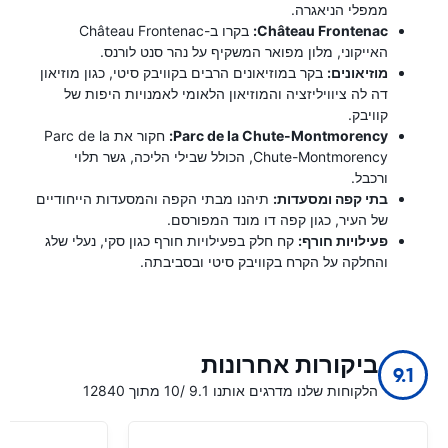
ממפלי הניאגרה.
Château Frontenac:
בקרו ב-Château Frontenac
האייקוני, מלון מפואר המשקיף על נהר סנט לורנס.
מוזיאונים:
בקר במוזיאונים הרבים בקוויבק סיטי, כגון מוזיאון
דה לה ציוויליזציה והמוזיאון הלאומי לאמנויות היפות של
קוויבק.
Parc de la Chute-Montmorency:
חקור את Parc de la
Chute-Montmorency, הכולל שבילי הליכה, גשר תלוי
ורכבל.
בתי קפה ומסעדות:
תיהנו מבתי הקפה והמסעדות הייחודיים
של העיר, כגון קפה דו מונד המפורסם.
פעילויות חורף:
קח חלק בפעילויות חורף כגון סקי, נעלי שלג
והחלקה על הקרח בקוויבק סיטי ובסביבתה.
ביקורות אחרונות
9.1
הלקוחות שלנו מדרגים אותנו 9.1 /10 מתוך 12840