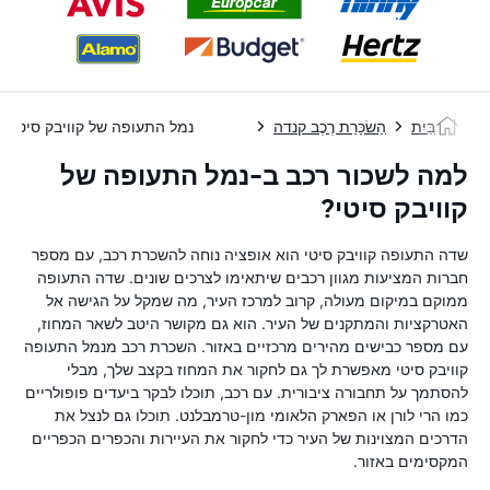
בַּיִת
הַשׂכָּרַת רֶכֶב קנדה
נמל התעופה של קוויבק סיטי
למה לשכור רכב ב-נמל התעופה של
קוויבק סיטי?
שדה התעופה קוויבק סיטי הוא אופציה נוחה להשכרת רכב, עם מספר
חברות המציעות מגוון רכבים שיתאימו לצרכים שונים. שדה התעופה
ממוקם במיקום מעולה, קרוב למרכז העיר, מה שמקל על הגישה אל
האטרקציות והמתקנים של העיר. הוא גם מקושר היטב לשאר המחוז,
עם מספר כבישים מהירים מרכזיים באזור. השכרת רכב מנמל התעופה
קוויבק סיטי מאפשרת לך גם לחקור את המחוז בקצב שלך, מבלי
להסתמך על תחבורה ציבורית. עם רכב, תוכלו לבקר ביעדים פופולריים
כמו הרי לורן או הפארק הלאומי מון-טרמבלנט. תוכלו גם לנצל את
הדרכים המצוינות של העיר כדי לחקור את העיירות והכפרים הכפריים
המקסימים באזור.