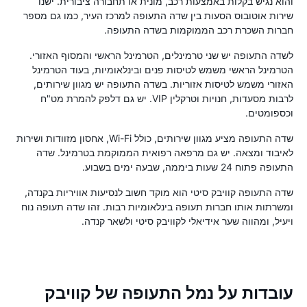
והוא נגיש בקלות באמצעות רכב, מונית או תחבורה ציבורית. ישנו
שירות אוטובוס הסעות בין שדה התעופה למרכז העיר, כמו גם מספר
חברות השכרת רכב הממוקמות בשדה התעופה.
לשדה התעופה יש שני טרמינלים, הטרמינל הראשי והמסוף האזורי.
הטרמינל הראשי משמש לטיסות פנים ובינלאומיות, בעוד הטרמינל
האזורי משמש לטיסות אזוריות. בשדה התעופה יש מגוון שירותים,
לרבות מסעדות, חנויות וטרקלין VIP. יש גם דלפק להמרת מט"ח
וכספומטים.
שדה התעופה מציע מגוון שירותים, כולל Wi-Fi, אחסון מזוודות ושירות
לאיבוד ומצאה. יש גם מרפאה רפואית הממוקמת בטרמינל. שדה
התעופה פתוח 24 שעות ביממה, שבעה ימים בשבוע.
שדה התעופה קוויבק סיטי הוא מוקד חשוב לנסיעות אוויריות בקנדה,
ומשרתות אותו חברות תעופה בינלאומיות רבות. זהו שדה תעופה נוח
ויעיל, ומהווה שער אידיאלי לקוויבק סיטי ולשאר קנדה.
עובדות על נמל התעופה של קוויבק