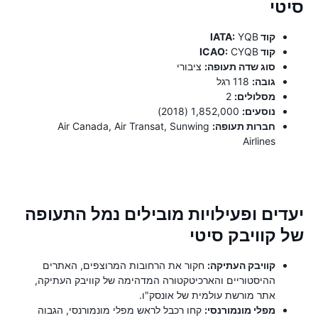
סיטי
קוד IATA:
YQB
קוד ICAO:
CYQB
סוג שדה תעופה:
ציבורי
גובה:
118 רגל
מסלולים:
2
נוסעים:
1,852,000 (2018)
חברות תעופה:
Air Canada, Air Transat, Sunwing
Airlines
יעדים ופעילויות מובילים נמל התעופה
של קוויבק סיטי
קוויבק העתיקה:
חקור את הרחובות המרוצפים, האתרים
ההיסטוריים והארכיטקטורה המדהימה של קוויבק העתיקה,
אתר מורשת עולמית של אונסק"ו.
מפלי מונמורנסי:
קחו רכבל לראש מפלי מונמורנסי, הגבוה