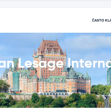
ČASTO KL
n Lesage Interna
ional