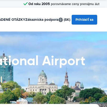
Od roku 2005
porovnávame ceny prenájmu áut
ADENÉ OTÁZKY
Zákaznícka podpora
(SK)
Prihlásiť sa
tional Airport