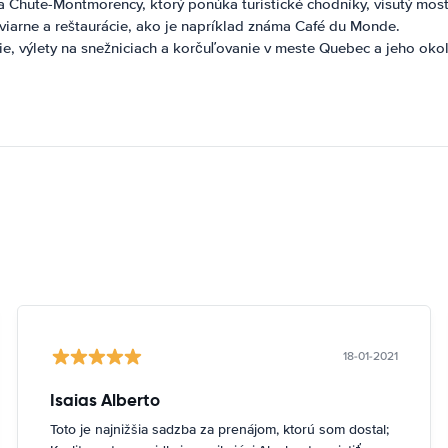
a Chute-Montmorency, ktorý ponúka turistické chodníky, visutý most
viarne a reštaurácie, ako je napríklad známa Café du Monde.
ie, výlety na snežniciach a korčuľovanie v meste Quebec a jeho okol
18-01-2021
Isaias Alberto
Toto je najnižšia sadzba za prenájom, ktorú som dostal;