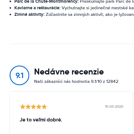
Parc de la Chute-Montmorency:
Preskúmajte park Parc de l
Kaviarne a reštaurácie:
Vychutnajte si jedinečné mestské ka
Zimné aktivity:
Zúčastnite sa zimných aktivít, ako je lyžovan
Nedávne recenzie
9.1
Naši zákazníci nás hodnotia 9.1/10 z 12842
15-03-2020
Je to veľmi dobré.