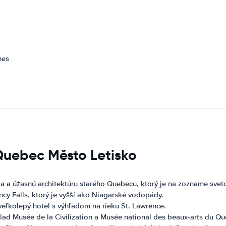
nes
 Quebec Město Letisko
sta a úžasnú architektúru starého Quebecu, ktorý je na zozname sv
y Falls, ktorý je vyšší ako Niagarské vodopády.
veľkolepý hotel s výhľadom na rieku St. Lawrence.
d Musée de la Civilization a Musée national des beaux-arts du Qu