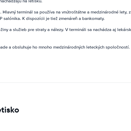
nachádzajú na letisku.
. Hlavný terminál sa používa na vnútroštátne a medzinárodné lety, z
P salónika. K dispozícii je tiež zmenáreň a bankomaty.
iny a služieb pre straty a nálezy. V termináli sa nachádza aj lekár
nade a obsluhuje ho mnoho medzinárodných leteckých spoločností. J
tisko