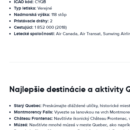
ICAO kód:
CYQB
Typ letiska:
Verejné
Nadmorská výška:
118 stôp
Pristávacie dráhy:
2
Cestujúci:
1 852 000 (2018)
Letecké spoločnosti:
Air Canada, Air Transat, Sunwing Airli
Najlepšie destinácie a aktivity
Starý Quebec:
Preskúmajte dláždené uličky, historické mie
Montmorency Falls:
Vyvezte sa lanovkou na vrch Montmorenc
Château Frontenac:
Navštívte ikonický Château Frontenac, 
Múzeá:
Navštívte mnohé múzeá v meste Quebec, ako napríkla