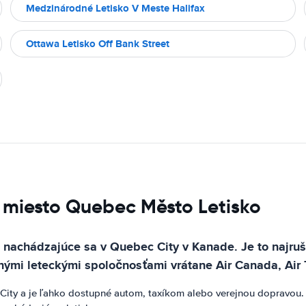
Medzinárodné Letisko V Meste Halifax
Ottawa Letisko Off Bank Street
 miesto Quebec Město Letisko
 nachádzajúce sa v Quebec City v Kanade. Je to najrušn
ohými leteckými spoločnosťami vrátane Air Canada, Air 
c City a je ľahko dostupné autom, taxíkom alebo verejnou dopravou