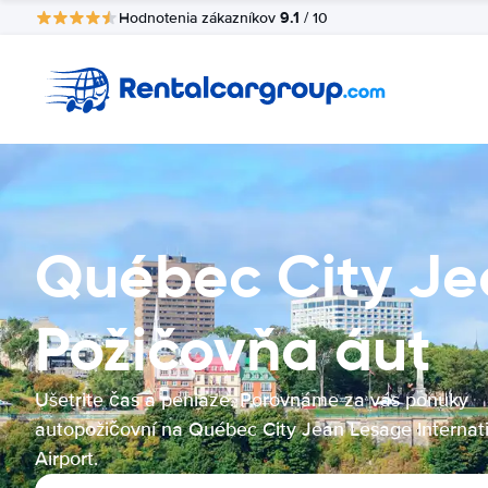
9.1
Hodnotenia zákazníkov
/ 10
Québec City Jea
Požičovňa áut
Ušetrite čas a peniaze. Porovnáme za vás ponuky
autopožičovní na Québec City Jean Lesage Internat
Airport.