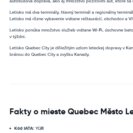
autobusová doprava, ako aj množstvo požičovní áut, ktoré sa 
Letisko má dva terminály, hlavný terminál a regionálny terminál
Letisko má rôzne vybavenie vrátane reštaurácií, obchodov a VI
Letisko ponúka množstvo služieb vrátane Wi-Fi, úschovne batož
v týždni.
Letisko Quebec City je dôležitým uzlom leteckej dopravy v Ka
bránou do Quebec City a zvyšku Kanady.
Fakty o mieste Quebec Město Le
Kód IATA:
YQB