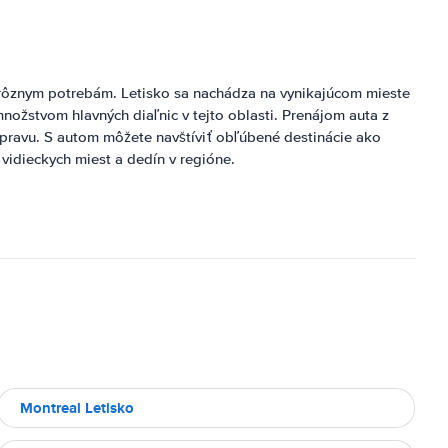
 rôznym potrebám. Letisko sa nachádza na vynikajúcom mieste
množstvom hlavných diaľnic v tejto oblasti. Prenájom auta z
opravu. S autom môžete navštíviť obľúbené destinácie ako
vidieckych miest a dedín v regióne.
Montreal Letisko