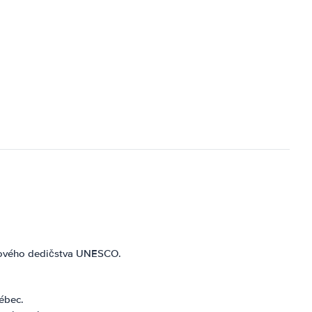
etového dedičstva UNESCO.
ébec.