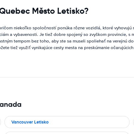
e Quebec Město Letisko?
ričom niekoľko spoločností ponúka rôzne vozidlá, ktoré vyhovujú
ciám a vybavenosti. Je tiež dobre spojený so zvyškom provincie, s 
astným tempom bez toho, aby ste sa museli spoliehať na verejnú d
te tiež využiť vynikajúce cesty mesta na preskúmanie očarujúcich 
Kanada
Vancouver Letisko