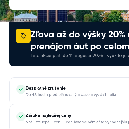
Zľava až do výšky 20%
prenájom áut po celom
Táto akcia platí do 11. augusta 2026 - využite ju 
Bezplatné zrušenie
Do 48 hodín pred plánovaným časom vyzdvihnutia
Záruka najlepšej ceny
Našli ste lepšiu cenu? Ponúkneme vám ešte výhodnejšiu