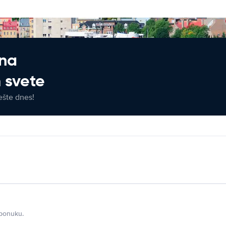
 na
 svete
ešte dnes!
 ponuku.