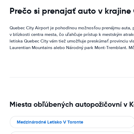
Prečo si prenajať auto v krajin
Quebec City Airport je pohodlnou možnosťou prenájmu auta, p
v blízkosti centra mesta, čo uľahčuje prístup k mestským atrak
letiska Quebec City vám tiež umožňuje preskúmať provinciu vl
Laurentian Mountains alebo Národný park Mont-Tremblant. Môže
Miesta obľúbených autopožičovní v 
Medzinárodné Letisko V Toronte