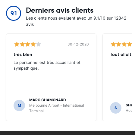
Derniers avis clients
9.1
Les clients nous évaluent avec un 9.1/10 sur 12842
avis
30-12-2020
très bien
Tout allait 
Le personnel est très accueillant et
sympathique.
MARC CHAMONARD
SHU
M
Melbourne Airport - International
S
Hobar
Terminal