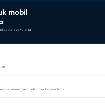
uk mobil
ia
anfaatkan sekarang
lkan
an penawaran yang lebih baik kepada Anda.