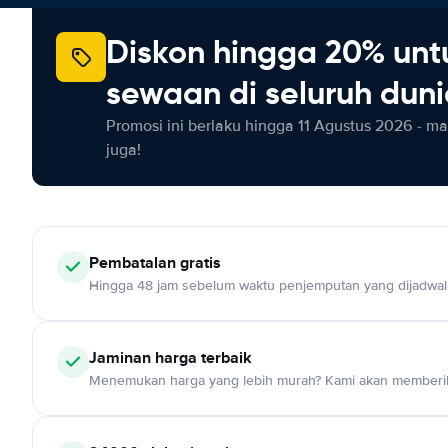
Diskon hingga 20% unt
sewaan di seluruh dun
Promosi ini berlaku hingga 11 Agustus 2026 - m
juga!
Pembatalan gratis
Hingga 48 jam sebelum waktu penjemputan yang dijadwa
Jaminan harga terbaik
Menemukan harga yang lebih murah? Kami akan memberik