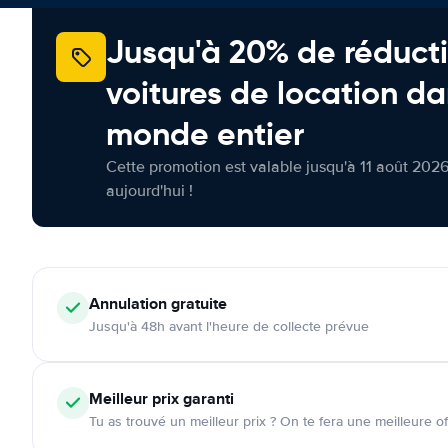
Jusqu'à 20% de réducti
voitures de location da
monde entier
Cette promotion est valable jusqu'à 11 août 2026
aujourd'hui !
Annulation
gratuite
Jusqu'à 48h avant l'heure de collecte prévue
Meilleur prix garanti
Tu as trouvé un meilleur prix ? On te fera une meilleure of