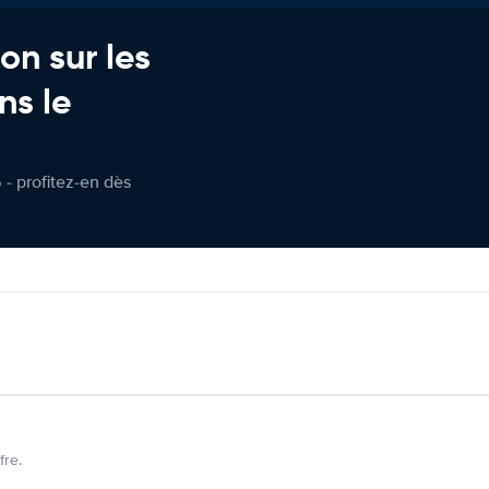
on sur les
ns le
 - profitez-en dès
fre.