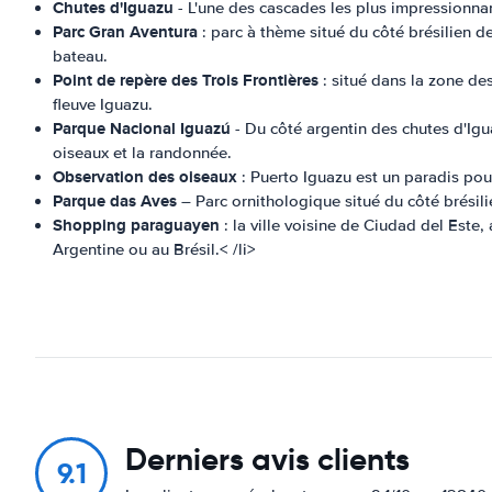
Chutes d'Iguazu
- L'une des cascades les plus impressionnan
Parc Gran Aventura
: parc à thème situé du côté brésilien 
bateau.
Point de repère des Trois Frontières
: situé dans la zone des
fleuve Iguazu.
Parque Nacional Iguazú
- Du côté argentin des chutes d'Igu
oiseaux et la randonnée.
Observation des oiseaux
: Puerto Iguazu est un paradis pou
Parque das Aves
– Parc ornithologique situé du côté brésili
Shopping paraguayen
: la ville voisine de Ciudad del Este,
Argentine ou au Brésil.< /li>
Derniers avis clients
9.1