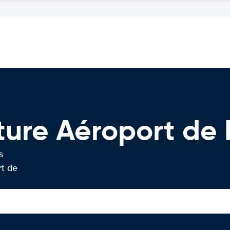
ture Aéroport de
s
rt de