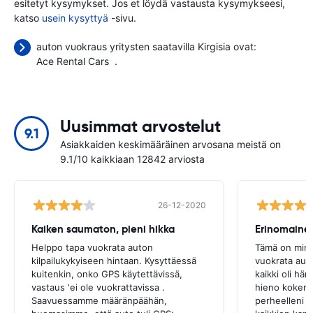
esitetyt kysymykset. Jos et löydä vastausta kysymykseesi,
katso
usein kysyttyä
-sivu.
auton vuokraus yritysten saatavilla Kirgisia ovat:
Ace Rental Cars
.
Uusimmat arvostelut
9.1
Asiakkaiden keskimääräinen arvosana meistä on
9.1/10 kaikkiaan 12842 arviosta
26-12-2020
Kaiken saumaton, pieni hikka
Erinomaine
Helppo tapa vuokrata auton
Tämä on minu
kilpailukykyiseen hintaan. Kysyttäessä
vuokrata aut
kuitenkin, onko GPS käytettävissä,
kaikki oli hä
vastaus 'ei ole vuokrattavissa .
hieno kokemu
Saavuessamme määränpäähän,
perheelleni j