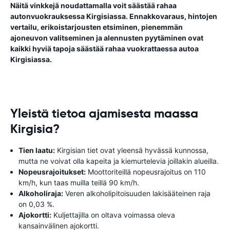
Näitä vinkkejä noudattamalla voit säästää rahaa
autonvuokrauksessa Kirgisiassa. Ennakkovaraus, hintojen
vertailu, erikoistarjousten etsiminen, pienemmän
ajoneuvon valitseminen ja alennusten pyytäminen ovat
kaikki hyviä tapoja säästää rahaa vuokrattaessa autoa
Kirgisiassa.
Yleistä tietoa ajamisesta maassa
Kirgisia?
Tien laatu:
Kirgisian tiet ovat yleensä hyvässä kunnossa,
mutta ne voivat olla kapeita ja kiemurtelevia joillakin alueilla.
Nopeusrajoitukset:
Moottoriteillä nopeusrajoitus on 110
km/h, kun taas muilla teillä 90 km/h.
Alkoholiraja:
Veren alkoholipitoisuuden lakisääteinen raja
on 0,03 %.
Ajokortti:
Kuljettajilla on oltava voimassa oleva
kansainvälinen ajokortti.