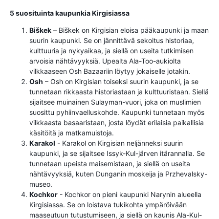
5 suosituinta kaupunkia Kirgisiassa
Biškek
– Biškek on Kirgisian eloisa pääkaupunki ja maan
suurin kaupunki. Se on jännittävä sekoitus historiaa,
kulttuuria ja nykyaikaa, ja siellä on useita tutkimisen
arvoisia nähtävyyksiä. Upealta Ala-Too-aukiolta
vilkkaaseen Osh Bazaariin löytyy jokaiselle jotakin.
Osh
– Osh on Kirgisian toiseksi suurin kaupunki, ja se
tunnetaan rikkaasta historiastaan ​​ja kulttuuristaan. Siellä
sijaitsee muinainen Sulayman-vuori, joka on muslimien
suosittu pyhiinvaelluskohde. Kaupunki tunnetaan myös
vilkkaasta basaaristaan, josta löydät erilaisia ​​paikallisia
käsitöitä ja matkamuistoja.
Karakol
- Karakol on Kirgisian neljänneksi suurin
kaupunki, ja se sijaitsee Issyk-Kul-järven itärannalla. Se
tunnetaan upeista maisemistaan, ja siellä on useita
nähtävyyksiä, kuten Dunganin moskeija ja Przhevalsky-
museo.
Kochkor
- Kochkor on pieni kaupunki Narynin alueella
Kirgisiassa. Se on loistava tukikohta ympäröivään
maaseutuun tutustumiseen, ja siellä on kaunis Ala-Kul-