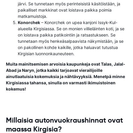
järvi. Se tunnetaan myös perinteisistä käsitöistään, ja
paikalliset markkinat ovat loistava paikka poimia
matkamuistoja.
Konorchek
– Konorchek on upea kanjoni Issyk-Kul-
alueella Kirgisiassa. Se on monien villieläinten koti, ja se
on loistava paikka patikointiin ja ratsastukseen. Se
tunnetaan myös henkeäsalpaavista näkymistään, ja se
on pakollinen kohde kaikille, jotka haluavat tutustua
Kirgisian luonnonkauneuteen.
Muita mainitsemisen arvoisia kaupunkeja ovat Talas, Jalal-
Abad ja Naryn, jotka kaikki tarjoavat vierailijoille
ainutlaatuisia kokemuksia ja nähtävyyksiä. Menetpä minne
Kirgisiassa tahansa, sinulla on varmasti ikimuistoinen
kokemus!
Millaisia autonvuokraushinnat ovat
maassa Kirgisia?