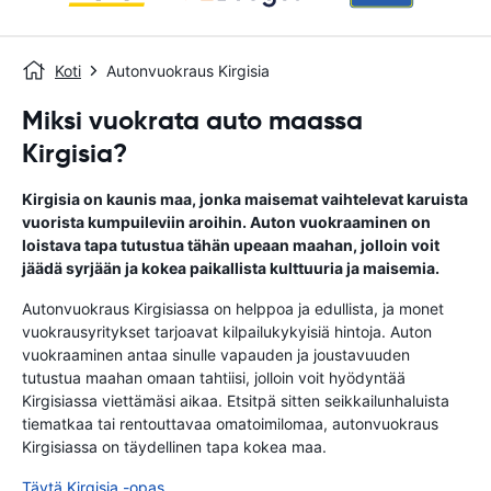
Koti
Autonvuokraus Kirgisia
Miksi vuokrata auto maassa
Kirgisia?
Kirgisia on kaunis maa, jonka maisemat vaihtelevat karuista
vuorista kumpuileviin aroihin. Auton vuokraaminen on
loistava tapa tutustua tähän upeaan maahan, jolloin voit
jäädä syrjään ja kokea paikallista kulttuuria ja maisemia.
Autonvuokraus Kirgisiassa on helppoa ja edullista, ja monet
vuokrausyritykset tarjoavat kilpailukykyisiä hintoja. Auton
vuokraaminen antaa sinulle vapauden ja joustavuuden
tutustua maahan omaan tahtiisi, jolloin voit hyödyntää
Kirgisiassa viettämäsi aikaa. Etsitpä sitten seikkailunhaluista
tiematkaa tai rentouttavaa omatoimilomaa, autonvuokraus
Kirgisiassa on täydellinen tapa kokea maa.
Täytä Kirgisia -opas