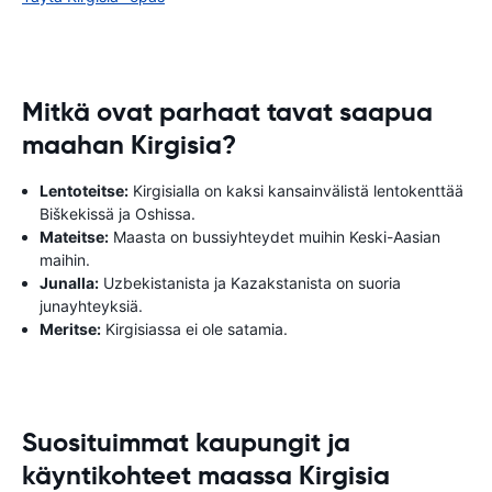
Mitkä ovat parhaat tavat saapua
maahan Kirgisia?
Lentoteitse:
Kirgisialla on kaksi kansainvälistä lentokenttää
Biškekissä ja Oshissa.
Mateitse:
Maasta on bussiyhteydet muihin Keski-Aasian
maihin.
Junalla:
Uzbekistanista ja Kazakstanista on suoria
junayhteyksiä.
Meritse:
Kirgisiassa ei ole satamia.
Suosituimmat kaupungit ja
käyntikohteet maassa Kirgisia