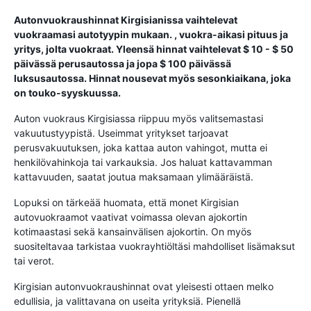
Autonvuokraushinnat Kirgisianissa vaihtelevat
vuokraamasi autotyypin mukaan. , vuokra-aikasi pituus ja
yritys, jolta vuokraat. Yleensä hinnat vaihtelevat $ 10 - $ 50
päivässä perusautossa ja jopa $ 100 päivässä
luksusautossa. Hinnat nousevat myös sesonkiaikana, joka
on touko-syyskuussa.
Auton vuokraus Kirgisiassa riippuu myös valitsemastasi
vakuutustyypistä. Useimmat yritykset tarjoavat
perusvakuutuksen, joka kattaa auton vahingot, mutta ei
henkilövahinkoja tai varkauksia. Jos haluat kattavamman
kattavuuden, saatat joutua maksamaan ylimääräistä.
Lopuksi on tärkeää huomata, että monet Kirgisian
autovuokraamot vaativat voimassa olevan ajokortin
kotimaastasi sekä kansainvälisen ajokortin. On myös
suositeltavaa tarkistaa vuokrayhtiöltäsi mahdolliset lisämaksut
tai verot.
Kirgisian autonvuokraushinnat ovat yleisesti ottaen melko
edullisia, ja valittavana on useita yrityksiä. Pienellä