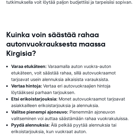
tutkimuksella voit löytää paljon budjettiisi ja tarpeisiisi sopivan.
Kuinka voin säästää rahaa
autonvuokrauksesta maassa
Kirgisia?
Varaa etukäteen:
Varaamalla auton vuokra-auton
etukäteen, voit säästää rahaa, sillä autovuokraamot
tarjoavat usein alennuksia aikaisista varauksista.
Vertaa hintoja:
Vertaa eri autovuokraajien hintoja
löytääksesi parhaan tarjouksen.
Etsi erikoistarjouksia:
Monet autovuokraamot tarjoavat
asiakkailleen erikoistarjouksia ja alennuksia.
Valitse pienempi ajoneuvo:
Pienemmän ajoneuvon
valitseminen voi auttaa säästämään rahaa vuokrakuluissa.
Pyydä alennuksia:
Älä pelkää pyytää alennuksia tai
erikoistarjouksia, kun vuokraat auton.