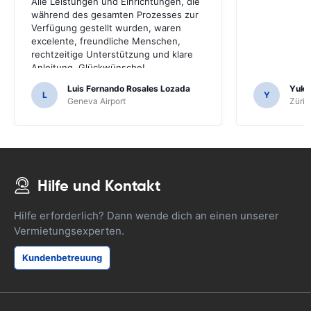
Alle Leistungen und Einrichtungen, die
während des gesamten Prozesses zur
Verfügung gestellt wurden, waren
excelente, freundliche Menschen,
rechtzeitige Unterstützung und klare
Anleitung. Glückwünsche!
Luis Fernando Rosales Lozada
Yuk 
L
Y
Geneva Airport
Züric
Hilfe und Kontakt
Hilfe erforderlich? Dann wende dich an einen unserer
Vermietungsexperten.
Kundenbetreuung