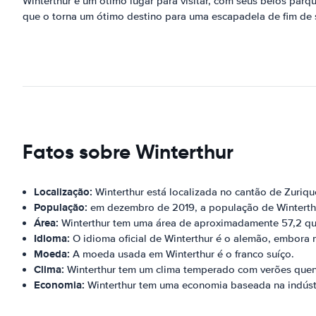
Winterthur é um ótimo lugar para visitar, com seus belos parque
que o torna um ótimo destino para uma escapadela de fim de 
Fatos sobre Winterthur
Localização:
Winterthur está localizada no cantão de Zurique
População:
em dezembro de 2019, a população de Winterthu
Área:
Winterthur tem uma área de aproximadamente 57,2 qu
Idioma:
O idioma oficial de Winterthur é o alemão, embora 
Moeda:
A moeda usada em Winterthur é o franco suíço.
Clima:
Winterthur tem um clima temperado com verões quente
Economia:
Winterthur tem uma economia baseada na indústri