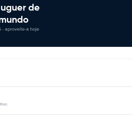
luguer de
 mundo
 - aproveite-a hoje
hor.