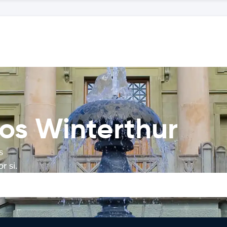
os Winterthur
s
r si.