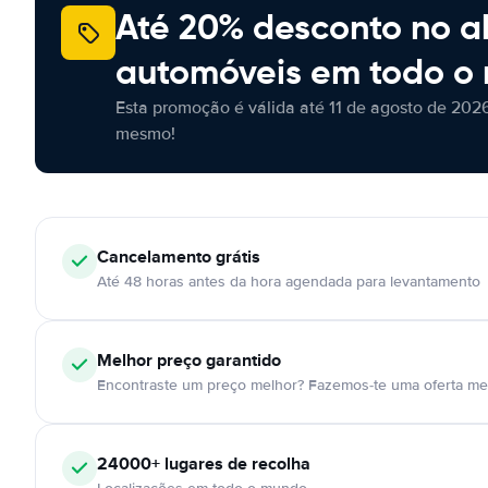
Até 20% desconto no a
automóveis em todo o
Esta promoção é válida até 11 de agosto de 2026
mesmo!
Cancelamento
grátis
Até 48 horas antes da hora agendada para levantamento
Melhor preço garantido
Encontraste um preço melhor? Fazemos-te uma oferta mel
24000+
lugares de recolha