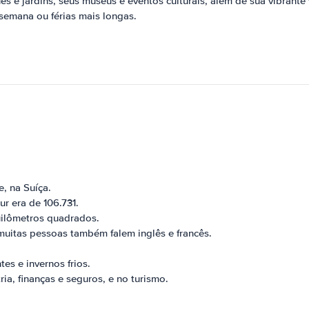
s e jardins, seus museus e eventos culturais, além de sua vibrante 
semana ou férias mais longas.
, na Suíça.
r era de 106.731.
ilômetros quadrados.
muitas pessoas também falem inglês e francês.
s e invernos frios.
a, finanças e seguros, e no turismo.