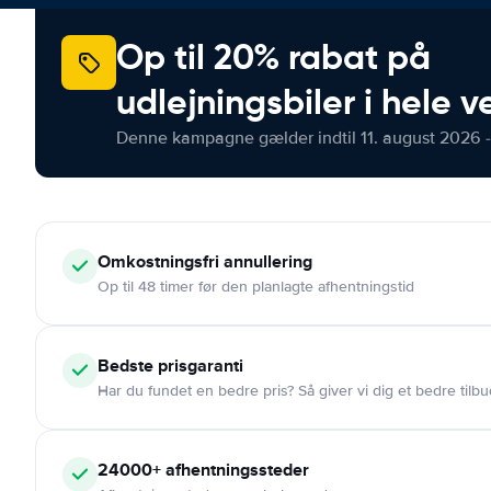
Op til 20% rabat på
udlejningsbiler i hele 
Denne kampagne gælder indtil 11. august 2026 -
Omkostningsfri
annullering
Op til 48 timer før den planlagte afhentningstid
Bedste prisgaranti
Har du fundet en bedre pris? Så giver vi dig et bedre tilbu
24000+
afhentningssteder