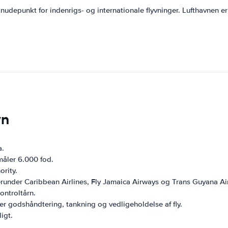
nudepunkt for indenrigs- og internationale flyvninger. Lufthavnen er 
vn
a.
måler 6.000 fod.
ority.
herunder Caribbean Airlines, Fly Jamaica Airways og Trans Guyana Ai
ontroltårn.
er godshåndtering, tankning og vedligeholdelse af fly.
igt.