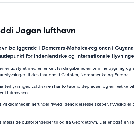
eddi Jagan lufthavn
havn beliggende i Demerara-Mahaica-regionen i Guyana
udepunkt for indenlandske og internationale flyvninge
 Den er udstyret med en enkelt landingsbane, en terminalbygning og 
teflyvninger til destinationer i Caribien, Nordamerika og Europa.
arterflyvninger. Lufthavnen har to taxaholdepladser og en række bil
r i lufthavnen.
e virksomheder, herunder flyvedligeholdelsesselskaber, flyveskoler
elmæssige busforbindelser til og fra Georgetown. Der er også en ræk