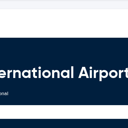
rnational Airport
onal