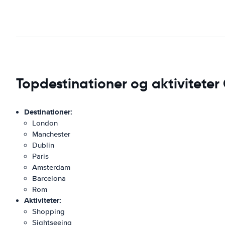
Topdestinationer og aktivitete
Destinationer:
London
Manchester
Dublin
Paris
Amsterdam
Barcelona
Rom
Aktiviteter:
Shopping
Sightseeing