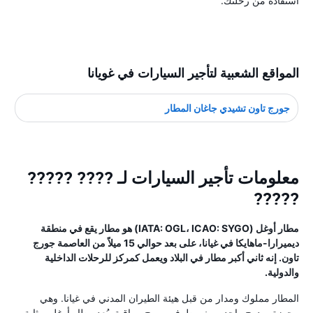
استفادة من رحلتك.
المواقع الشعبية لتأجير السيارات في غويانا
جورج تاون تشيدي جاغان المطار
معلومات تأجير السيارات لـ ???? ?????
?????
مطار أوغل (IATA: OGL، ICAO: SYGO) هو مطار يقع في منطقة
ديميرارا-ماهايكا في غيانا، على بعد حوالي 15 ميلاً من العاصمة جورج
تاون. إنه ثاني أكبر مطار في البلاد ويعمل كمركز للرحلات الداخلية
والدولية.
المطار مملوك ومدار من قبل هيئة الطيران المدني في غيانا. وهي
مجهزة بمدرج واحد ومبنى طرفي وبرج مراقبة. يُعد مطار أوغل بمثابة