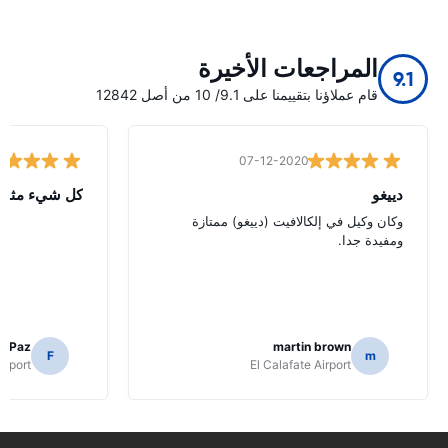
المراجعات الأخيرة
9.1
قام عملاؤنا بتقييمنا على 9.1/ 10 من أصل 12842
07-12-2020
دييغو
كل شيء مثالي
وكان وكيل في إلكالافيت (دييغو) ممتازة
ومفيدة جدا.
o Paz
martin brown
F
m
irport
El Calafate Airport