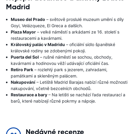
Madrid
Museo del Prado
– světově proslulé muzeum umění s díly
Goyi, Velázqueze, El Greca a dalších.
Plaza Mayor
– velké náměstí s arkádami ze 16. století s
restauracemi a kavárnami.
Královský palác v Madridu
– oficiální sídlo španělské
královské rodiny se zdobenými pokoji.
Puerta del Sol
– rušné náměstí se sochou, obchody,
kavárnami a hodinovou věží udávající oficiální čas.
Retiro Park
– rozlehlý park s jezerem, zahradami,
památkami a skleněným palácem.
Nakupování
– Letiště Madrid Barajas nabízí různé možnosti
nakupování, včetně bezcelních obchodů.
Restaurace a bary
– Na letišti se nachází řada restaurací a
barů, které nabízejí různé pokrmy a nápoje.
Nedávné recenze