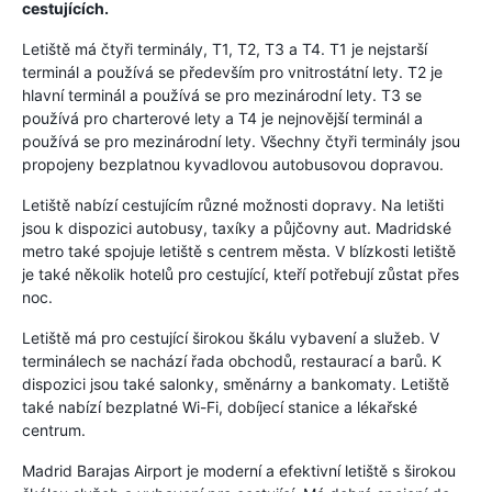
cestujících.
Letiště má čtyři terminály, T1, T2, T3 a T4. T1 je nejstarší
terminál a používá se především pro vnitrostátní lety. T2 je
hlavní terminál a používá se pro mezinárodní lety. T3 se
používá pro charterové lety a T4 je nejnovější terminál a
používá se pro mezinárodní lety. Všechny čtyři terminály jsou
propojeny bezplatnou kyvadlovou autobusovou dopravou.
Letiště nabízí cestujícím různé možnosti dopravy. Na letišti
jsou k dispozici autobusy, taxíky a půjčovny aut. Madridské
metro také spojuje letiště s centrem města. V blízkosti letiště
je také několik hotelů pro cestující, kteří potřebují zůstat přes
noc.
Letiště má pro cestující širokou škálu vybavení a služeb. V
terminálech se nachází řada obchodů, restaurací a barů. K
dispozici jsou také salonky, směnárny a bankomaty. Letiště
také nabízí bezplatné Wi-Fi, dobíjecí stanice a lékařské
centrum.
Madrid Barajas Airport je moderní a efektivní letiště s širokou