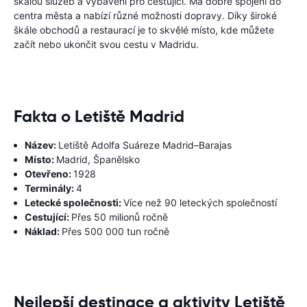
škálou služeb a vybavení pro cestující. Má dobré spojení do
centra města a nabízí různé možnosti dopravy. Díky široké
škále obchodů a restaurací je to skvělé místo, kde můžete
začít nebo ukončit svou cestu v Madridu.
Fakta o Letiště Madrid
Název:
Letiště Adolfa Suáreze Madrid–Barajas
Místo:
Madrid, Španělsko
Otevřeno:
1928
Terminály:
4
Letecké společnosti:
Více než 90 leteckých společností
Cestující:
Přes 50 milionů ročně
Náklad:
Přes 500 000 tun ročně
Nejlepší destinace a aktivity Letiště