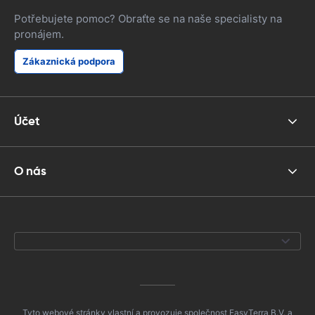
Potřebujete pomoc? Obraťte se na naše specialisty na
pronájem.
Zákaznická podpora
Účet
O nás
Tyto webové stránky vlastní a provozuje společnost EasyTerra B.V. a