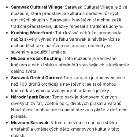
Sarawak Cultural Village:
Sarawak Cultural Village je živé
muzeum, které představuje kulturu a dědictví různých
etnických skupin v Sarawaku. Návštěvníci mohou zažít
tradiční představení, ukázky řemesel a tradiční kuchyni.
Kuching Waterfront:
Tato krásná nábřežní promenáda
nabízí skvělý výhled na řeku Sarawak a návštěvníci se
mohou těšit také na různé restaurace, obchody se
suvenýry a pouliční umělce.
Muzeum koček Kuching:
Toto muzeum je věnováno
kočkám a nabízí sbírku předmětů souvisejících s kočkami z
celého světa.
Sarawak Orchid Garden:
Tato zahrada je domovem více
než 100 druhů orchidejí a návštěvníci se také mohou
kochat krásnými upravenými zahradami a jezírky.
Národní park Bako:
Tento park je domovem různých
divokých zvířat, včetně opic, divokých prasat a varanů.
Návštěvníci mohou prozkoumat stezky a pláže v deštném
pralese.
Muzeum Sarawak:
V tomto muzeu se nachází sbírka
artefaktů a uměleckých děl z kmenových kultur v této
oblasti.