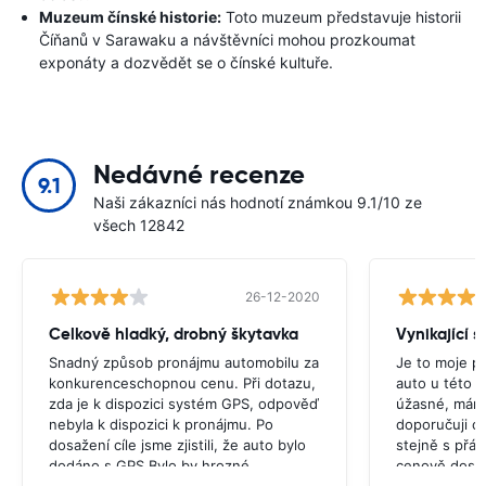
Muzeum čínské historie:
Toto muzeum představuje historii
Číňanů v Sarawaku a návštěvníci mohou prozkoumat
exponáty a dozvědět se o čínské kultuře.
Nedávné recenze
9.1
Naši zákazníci nás hodnotí známkou 9.1/10 ze
všech 12842
26-12-2020
Celkově hladký, drobný škytavka
Vynikající s
Snadný způsob pronájmu automobilu za
Je to moje p
konkurenceschopnou cenu. Při dotazu,
auto u této s
zda je k dispozici systém GPS, odpověď
úžasné, mám 
nebyla k dispozici k pronájmu. Po
doporučuji c
dosažení cíle jsme zjistili, že auto bylo
stejně s přáte
dodáno s GPS.Bylo by hrozné,
cenově dost
kdybychom se rozhodli koupit GPS,