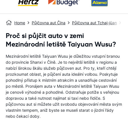
Home
Půjčovna aut Čína
Půjčovna aut Tchaj-jüan
Me
Proč si půjčit auto v zemi
Mezinárodní letiště Taiyuan Wusu?
Mezinárodní letiště Taiyuan Wusu je důležitou vstupní branou
do provincie Shanxi v Číně. Je to největší letiště v regionu a
nabízí širokou škálu služeb půjčoven aut. Pro ty, kteří chtějí
prozkoumat oblast, je půjčení auta ideální volbou. Poskytuje
pohodlný přístup k místním atrakcím a usnadňuje cestování
po městě. Pronájem auta v Mezinárodní letiště Taiyuan Wusu
je cenově výhodné a pohodlné. Odstraňuje potíže s veřejnou
dopravou a také nutnost najímat si taxi nebo řidiče. S
půjčovnou aut si můžete užít svobodu objevování města svým
vlastním tempem, aniž byste se museli starat o jízdní řády
nebo čekací doby.