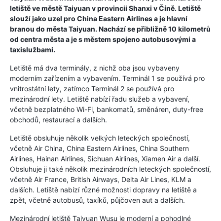
letiště ve městě Taiyuan v provincii Shanxi v Číně. Letiště
slouží jako uzel pro China Eastern Airlines a je hlavní
branou do města Taiyuan. Nachází se přibližně 10 kilometrů
od centra města a je s městem spojeno autobusovými a
taxislužbami.
Letiště má dva terminály, z nichž oba jsou vybaveny
moderním zařízením a vybavením. Terminál 1 se používá pro
vnitrostátní lety, zatímco Terminál 2 se používá pro
mezinárodní lety. Letiště nabízí řadu služeb a vybavení,
včetně bezplatného Wi-Fi, bankomatů, směnáren, duty-free
obchodů, restaurací a dalších.
Letiště obsluhuje několik velkých leteckých společností,
včetně Air China, China Eastern Airlines, China Southern
Airlines, Hainan Airlines, Sichuan Airlines, Xiamen Air a další.
Obsluhuje ji také několik mezinárodních leteckých společností,
včetně Air France, British Airways, Delta Air Lines, KLM a
dalších. Letiště nabízí různé možnosti dopravy na letiště a
zpět, včetně autobusů, taxíků, půjčoven aut a dalších.
Mezinárodní letiště Taiyuan Wusu je moderní a pohodlné