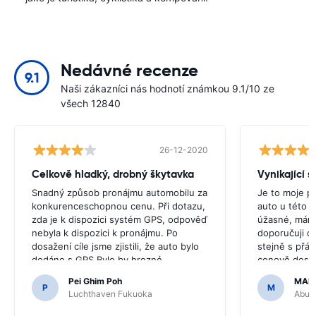
Nedávné recenze
9.1
Naši zákazníci nás hodnotí známkou 9.1/10 ze
všech 12840
26-12-2020
Celkově hladký, drobný škytavka
Vynikající s
Snadný způsob pronájmu automobilu za
Je to moje p
konkurenceschopnou cenu. Při dotazu,
auto u této s
zda je k dispozici systém GPS, odpověď
úžasné, mám 
nebyla k dispozici k pronájmu. Po
doporučuji c
dosažení cíle jsme zjistili, že auto bylo
stejně s přáte
dodáno s GPS.Bylo by hrozné,
cenově dost
kdybychom se rozhodli koupit GPS,
Pei Ghim Poh
MAI
protože bylo nutné jet po japonských
P
M
Luchthaven Fukuoka
Abu D
silnicích.