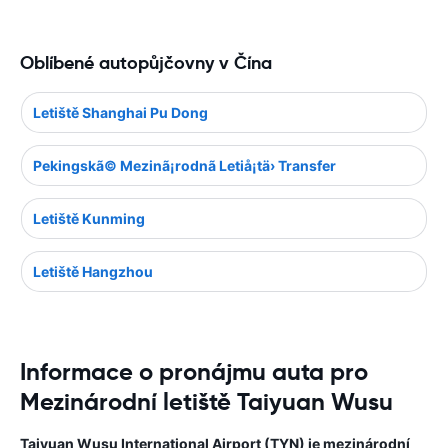
Oblíbené autopůjčovny v Čína
Letiště Shanghai Pu Dong
Pekingskã© Mezinã¡rodnã Letiå¡tä› Transfer
Letiště Kunming
Letiště Hangzhou
Informace o pronájmu auta pro
Mezinárodní letiště Taiyuan Wusu
Taiyuan Wusu International Airport (TYN) je mezinárodní