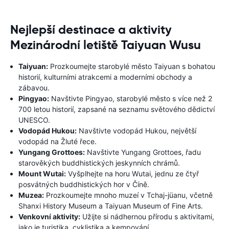
Nejlepší destinace a aktivity
Mezinárodní letiště Taiyuan Wusu
Taiyuan:
Prozkoumejte starobylé město Taiyuan s bohatou
historií, kulturními atrakcemi a moderními obchody a
zábavou.
Pingyao:
Navštivte Pingyao, starobylé město s více než 2
700 letou historií, zapsané na seznamu světového dědictví
UNESCO.
Vodopád Hukou:
Navštivte vodopád Hukou, největší
vodopád na Žluté řece.
Yungang Grottoes:
Navštivte Yungang Grottoes, řadu
starověkých buddhistických jeskynních chrámů.
Mount Wutai:
Vyšplhejte na horu Wutai, jednu ze čtyř
posvátných buddhistických hor v Číně.
Muzea:
Prozkoumejte mnoho muzeí v Tchaj-jüanu, včetně
Shanxi History Museum a Taiyuan Museum of Fine Arts.
Venkovní aktivity:
Užijte si nádhernou přírodu s aktivitami,
jako je turistika, cyklistika a kempování.