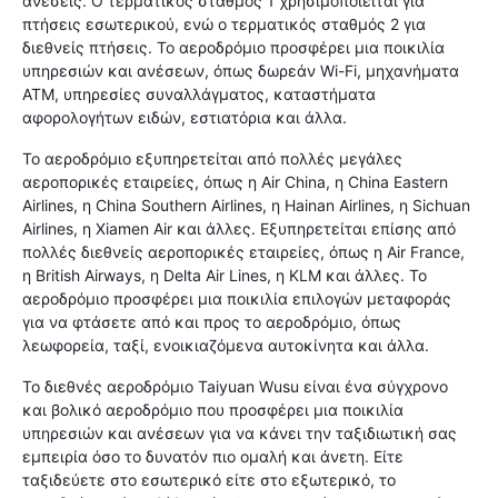
ανέσεις. Ο τερματικός σταθμός 1 χρησιμοποιείται για
πτήσεις εσωτερικού, ενώ ο τερματικός σταθμός 2 για
διεθνείς πτήσεις. Το αεροδρόμιο προσφέρει μια ποικιλία
υπηρεσιών και ανέσεων, όπως δωρεάν Wi-Fi, μηχανήματα
ATM, υπηρεσίες συναλλάγματος, καταστήματα
αφορολογήτων ειδών, εστιατόρια και άλλα.
Το αεροδρόμιο εξυπηρετείται από πολλές μεγάλες
αεροπορικές εταιρείες, όπως η Air China, η China Eastern
Airlines, η China Southern Airlines, η Hainan Airlines, η Sichuan
Airlines, η Xiamen Air και άλλες. Εξυπηρετείται επίσης από
πολλές διεθνείς αεροπορικές εταιρείες, όπως η Air France,
η British Airways, η Delta Air Lines, η KLM και άλλες. Το
αεροδρόμιο προσφέρει μια ποικιλία επιλογών μεταφοράς
για να φτάσετε από και προς το αεροδρόμιο, όπως
λεωφορεία, ταξί, ενοικιαζόμενα αυτοκίνητα και άλλα.
Το διεθνές αεροδρόμιο Taiyuan Wusu είναι ένα σύγχρονο
και βολικό αεροδρόμιο που προσφέρει μια ποικιλία
υπηρεσιών και ανέσεων για να κάνει την ταξιδιωτική σας
εμπειρία όσο το δυνατόν πιο ομαλή και άνετη. Είτε
ταξιδεύετε στο εσωτερικό είτε στο εξωτερικό, το