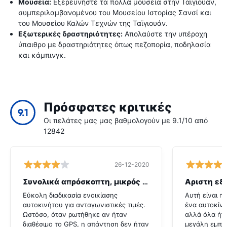
Μουσεία:
Εξερευνήστε τα πολλά μουσεία στην Ταϊγιουάν,
συμπεριλαμβανομένου του Μουσείου Ιστορίας Σανσί και
του Μουσείου Καλών Τεχνών της Ταϊγιουάν.
Εξωτερικές δραστηριότητες:
Απολαύστε την υπέροχη
ύπαιθρο με δραστηριότητες όπως πεζοπορία, ποδηλασία
και κάμπινγκ.
Πρόσφατες κριτικές
9.1
Οι πελάτες μας μας βαθμολογούν με 9.1/10 από
12842
26-12-2020
Συνολικά απρόσκοπτη, μικρός λόξυγκας
Αριστη εξ
Εύκολη διαδικασία ενοικίασης
Αυτή είναι η
αυτοκινήτου για ανταγωνιστικές τιμές.
ένα αυτοκίνη
Ωστόσο, όταν ρωτήθηκε αν ήταν
αλλά όλα ήτ
διαθέσιμο το GPS, η απάντηση δεν ήταν
μεγάλη εμπει