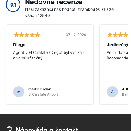
Nedávné recenze
9.1
Naši zákazníci nás hodnotí známkou 9.1/10 ze
všech 12840
07-12-2020
Diego
Jedinečný z
Agent v El Calafate (Diego) byl vynikající
Velmi dobrá v
a velmi užitečný.
Recomendadí
martin brown
ADRI
m
A
El Calafate Airport
Baril
Nápověda a kontakt