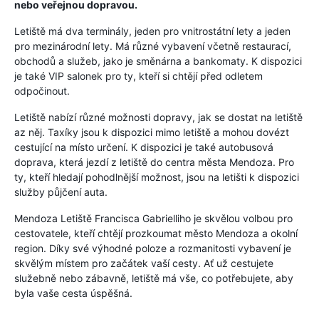
nebo veřejnou dopravou.
Letiště má dva terminály, jeden pro vnitrostátní lety a jeden
pro mezinárodní lety. Má různé vybavení včetně restaurací,
obchodů a služeb, jako je směnárna a bankomaty. K dispozici
je také VIP salonek pro ty, kteří si chtějí před odletem
odpočinout.
Letiště nabízí různé možnosti dopravy, jak se dostat na letiště
az něj. Taxíky jsou k dispozici mimo letiště a mohou dovézt
cestující na místo určení. K dispozici je také autobusová
doprava, která jezdí z letiště do centra města Mendoza. Pro
ty, kteří hledají pohodlnější možnost, jsou na letišti k dispozici
služby půjčení auta.
Mendoza Letiště Francisca Gabrielliho je skvělou volbou pro
cestovatele, kteří chtějí prozkoumat město Mendoza a okolní
region. Díky své výhodné poloze a rozmanitosti vybavení je
skvělým místem pro začátek vaší cesty. Ať už cestujete
služebně nebo zábavně, letiště má vše, co potřebujete, aby
byla vaše cesta úspěšná.