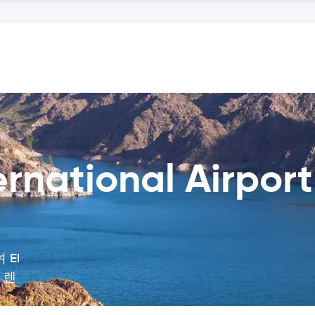
nternational Airpo
El
서 렌