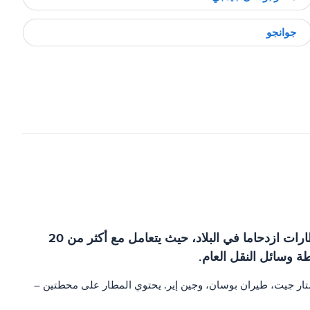
جوانجو
يقع مطار بوسان جيمهاي الدولي (PUS) في كوريا الجنوبية، تخدم مدينة بوسان والمنطقة المحيطة بها. وهو ثاني أكثر المطارات ازدحاما في البلاد، حيث يتعامل مع أكثر من 20
ستار جيت، طيران بوسان، وجين إير. يحتوي المطار على محطتين –