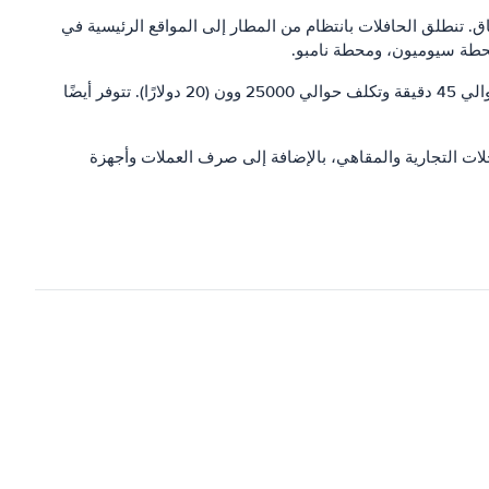
 تنطلق الحافلات بانتظام من المطار إلى المواقع الرئيسية في
محطة سيوميون، ومحطة نامبو.
بالنسبة لأولئك الذين يرغبون في ركوب سيارة أجرة، هناك الكثير من سيارات الأجرة المتاحة خارج المطار. تستغرق الرحلة إلى وسط المدينة حوالي 45 دقيقة وتكلف حوالي 25000 وون (20 دولارًا). تتوفر أيضًا
حلات التجارية والمقاهي، بالإضافة إلى صرف العملات وأجهزة