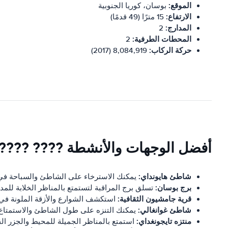
الموقع:
بوسان، كوريا الجنوبية
الارتفاع:
15 مترًا (49 قدمًا)
المدارج:
2
المحطات الطرفية:
2
حركة الركاب:
8,084,919 (2017)
أفضل الوجهات والأنشطة ???? ????
شاطئ هايونداي:
يمكنك الاسترخاء على الشاطئ والسباحة في
برج بوسان:
تسلق برج المراقبة لتستمتع بالمناظر الخلابة للمدين
قرية جامشيون الثقافية:
استكشف الشوارع والأزقة الملونة في ه
شاطئ غوانغالي:
يمكنك التنزه على طول الشاطئ والاستمتاع با
منتزه تايجونغداي:
استمتع بالمناظر الجميلة للمحيط والجزر ال