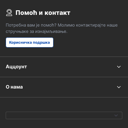
Помоћ и контакт
Потребна вам је помоћ? Молимо контактирајте наше
стручњаке за изнајмљивање.
Корисничка подршка
Аццоунт
О нама