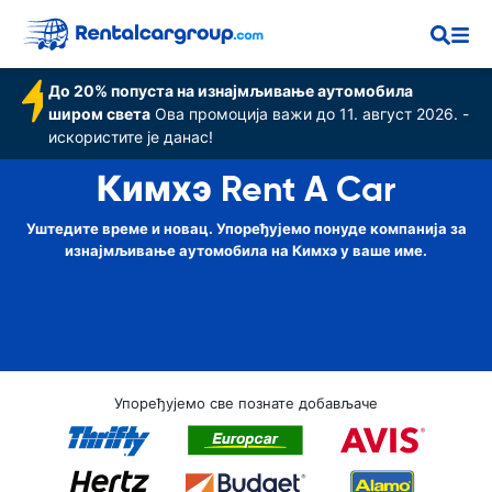
До 20% попуста на изнајмљивање аутомобила
широм света
Ова промоција важи до 11. август 2026. -
искористите је данас!
Кимхэ Rent A Car
Уштедите време и новац. Упоређујемо понуде компанија за
изнајмљивање аутомобила на Кимхэ у ваше име.
Упоређујемо све познате добављаче