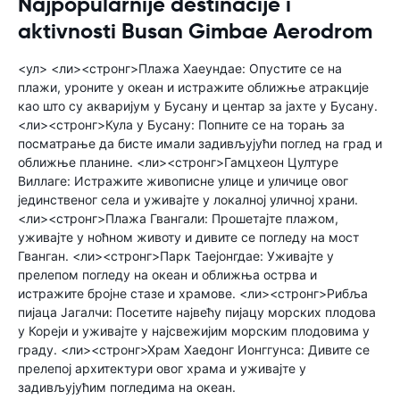
Najpopularnije destinacije i
aktivnosti Busan Gimbae Aerodrom
<ул> <ли><стронг>Плажа Хаеундае: Опустите се на
плажи, уроните у океан и истражите оближње атракције
као што су акваријум у Бусану и центар за јахте у Бусану.
<ли><стронг>Кула у Бусану: Попните се на торањ за
посматрање да бисте имали задивљујући поглед на град и
оближње планине. <ли><стронг>Гамцхеон Цултуре
Виллаге: Истражите живописне улице и уличице овог
јединственог села и уживајте у локалној уличној храни.
<ли><стронг>Плажа Гвангали: Прошетајте плажом,
уживајте у ноћном животу и дивите се погледу на мост
Гванган. <ли><стронг>Парк Таејонгдае: Уживајте у
прелепом погледу на океан и оближња острва и
истражите бројне стазе и храмове. <ли><стронг>Рибља
пијаца Јагалчи: Посетите највећу пијацу морских плодова
у Кореји и уживајте у најсвежијим морским плодовима у
граду. <ли><стронг>Храм Хаедонг Ионггунса: Дивите се
прелепој архитектури овог храма и уживајте у
задивљујућим погледима на океан.