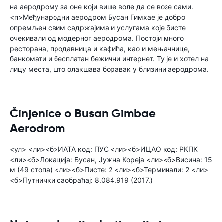
на аеродрому за оне који више воле да се возе сами.
<п>Међународни аеродром Бусан Гимхае је добро
опремљен свим садржајима и услугама које бисте
очекивали од модерног аеродрома. Постоји много
ресторана, продавница и кафића, као и мењачнице,
банкомати и бесплатан бежични интернет. Ту је и хотел на
лицу места, што олакшава боравак у близини аеродрома.
Činjenice o Busan Gimbae
Aerodrom
<ул> <ли><б>ИАТА код: ПУС <ли><б>ИЦАО код: РКПК
<ли><б>Локација: Бусан, Јужна Кореја <ли><б>Висина: 15
м (49 стопа) <ли><б>Писте: 2 <ли><б>Терминали: 2 <ли>
<б>Путнички саобраћај: 8.084.919 (2017.)