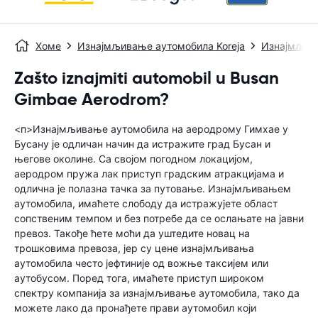
Хоме
Изнајмљивање аутомобила Koreja
Изнајмљив
Zašto iznajmiti automobil u Busan
Gimbae Aerodrom?
<п>Изнајмљивање аутомобила на аеродрому Гимхае у
Бусану је одличан начин да истражите град Бусан и
његове околине. Са својом погодном локацијом,
аеродром пружа лак приступ градским атракцијама и
одлична је полазна тачка за путовање. Изнајмљивањем
аутомобила, имаћете слободу да истражујете област
сопственим темпом и без потребе да се ослањате на јавни
превоз. Такође ћете моћи да уштедите новац на
трошковима превоза, јер су цене изнајмљивања
аутомобила често јефтиније од вожње таксијем или
аутобусом. Поред тога, имаћете приступ широком
спектру компанија за изнајмљивање аутомобила, тако да
можете лако да пронађете прави аутомобил који