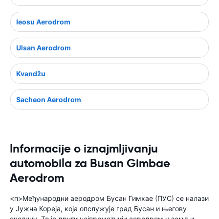
Ieosu Aerodrom
Ulsan Aerodrom
Kvandžu
Sacheon Aerodrom
Informacije o iznajmljivanju
automobila za Busan Gimbae
Aerodrom
<п>Међународни аеродром Бусан Гимхае (ПУС) се налази
у Јужна Кореја, која опслужује град Бусан и његову
околину. То је други најпрометнији аеродром у земљи,