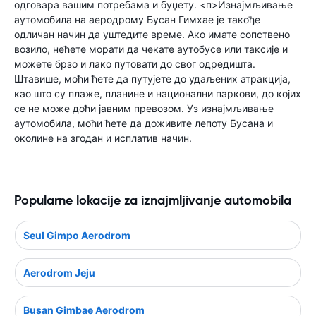
одговара вашим потребама и буџету. <п>Изнајмљивање
аутомобила на аеродрому Бусан Гимхае је такође
одличан начин да уштедите време. Ако имате сопствено
возило, нећете морати да чекате аутобусе или таксије и
можете брзо и лако путовати до свог одредишта.
Штавише, моћи ћете да путујете до удаљених атракција,
као што су плаже, планине и национални паркови, до којих
се не може доћи јавним превозом. Уз изнајмљивање
аутомобила, моћи ћете да доживите лепоту Бусана и
околине на згодан и исплатив начин.
Popularne lokacije za iznajmljivanje automobila
Seul Gimpo Aerodrom
Aerodrom Jeju
Busan Gimbae Aerodrom