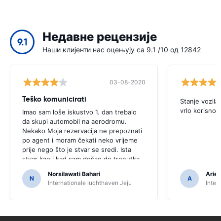
Недавне рецензије
9.1
Наши клијенти нас оцењују са 9.1 /10 од 12842
03-08-2020
Teško komunicirati
Stanje vozila
vrlo korisno
Imao sam loše iskustvo 1. dan trebalo
da skupi automobil na aerodromu.
Nekako Moja rezervacija ne prepoznati
po agent i moram čekati neko vrijeme
prije nego što je stvar se sredi. Ista
stvar kao i kad sam došao do trenutka
kolekcija automobila. Njegova malo
Norsilawati Bahari
Arief
neugodan da izgleda kao ja nije knjiga i
N
A
Internationale luchthaven Jeju
Inter
platiti za auto. štampane sam vaučer i
predstavljen njih, ali nekako mogla da je
njihov sistem.