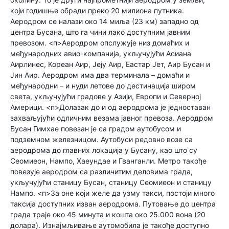
који годишње обради преко 20 милиона путника.
Аеродром се налази око 14 миља (23 км) западно од
центра Бусана, што га чини лако доступним јавним
превозом. <п>Аеродром опслужује низ домаћих и
међународних авио-компанија, укључујући Асиана
Аирлинес, Кореан Аир, Јеју Аир, Еастар Јет, Аир Бусан и
Јин Аир. Аеродром има два терминала – домаћи и
међународни – и нуди летове до дестинација широм
света, укључујући градове у Азији, Европи и Северној
Америци. <п>Долазак до и од аеродрома је једноставан
захваљујући одличним везама јавног превоза. Аеродром
Бусан Гимхае повезан је са градом аутобусом и
подземном железницом. Аутобуси редовно возе са
аеродрома до главних локација у Бусану, као што су
Сеомиеон, Нампо, Хаеундае и Гванганли. Метро такође
повезује аеродром са различитим деловима града,
укључујући станицу Бусан, станицу Сеомиеон и станицу
Нампо. <п>За оне који желе да узму такси, постоји много
таксија доступних изван аеродрома. Путовање до центра
града траје око 45 минута и кошта око 25.000 вона (20
долара). Изнајмљивање аутомобила је такође доступно