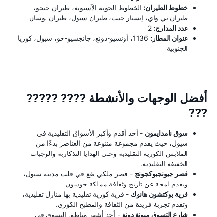
خطوط الطيران:
الخطوط الجوية الآسيوية، طيران جيجو،
طيران تي واي، إيستار جيت، طيران سيول، طيران بوسان
عدد المدارج:
2
عنوان المطار:
1136، أونسيو-دونغ، جانجسيو-جو، سيول، كوريا
الجنوبية
أفضل الوجهات والأنشطة ???? ?????
???
سوق نامدايمون
- أحد أقدم وأكبر الأسواق التقليدية في
سيول، حيث يقدم مجموعة متنوعة من العناصر بدءًا من
الملابس الكورية التقليدية وحتى الهدايا التذكارية والوجبات
الخفيفة التقليدية.
قصر جيونجبوكجونج
- قصر ملكي يقع في قلب مدينة سيول،
ويقدم لمحة عن تاريخ وثقافة مملكة جوسون.
قرية بوكتشون هانوك
- قرية كورية تقليدية بها منازل تقليدية،
وتقدم تجربة فريدة من الثقافة والمطبخ الكوري.
شارع التسوق ميونغ دونغ
- أحد أشهر مناطق التسوق في