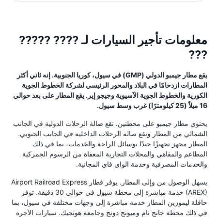
معلومات تأجير السيارات لـ ???? ?????
???
يقع مطار جيمبو الدولي (GMP) في سيول، كوريا الجنوبية. إنه ثاني أكثر
المطارات ازدحامًا في البلاد والمحور الرئيسي لشركة الخطوط الجوية
الكورية والخطوط الجوية الآسيوية وجيجو إير. يقع المطار على بعد حوالي
16 ميلاً (25 كيلومترًا) غرب وسط سيول.
يحتوي مطار جيمبو على محطتين. تقع صالة الرحلات الدولية في الجانب
الشمالي من المطار وتقع صالة الرحلات الداخلية في الجانب الجنوبي.
المطار مجهز تجهيزًا جيدًا بوسائل الراحة والخدمات، بما في ذلك
المطاعم والمقاهي والمحلات التجارية المعفاة من الرسوم الجمركية
والخدمات المصرفية وخدمة الواي فاي المجانية.
يسهل الوصول من وإلى المطار. يوفر قطار Airport Railroad Express
(AREX) خدمة مباشرة إلى محطة سيول في حوالي 30 دقيقة. توفر
حافلة ليموزين المطار خدمة مباشرة إلى وجهات مختلفة في سيول، بما
في ذلك محطة جانج نام وميونج دونج وجامعة هونجيك. سيارات الأجرة