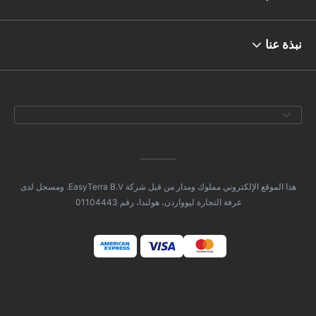
نبذة عنا
هذا الموقع الإلكتروني مملوك ومدار من قبل شركة EasyTerra B.V. ومسجل لدى
غرفة التجارة ليوواردن، هولندا، رقم 01104443