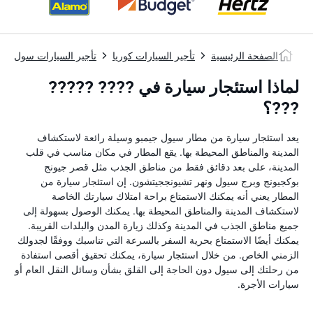
الصفحة الرئيسية
تأجير السيارات كوريا
تأجير السيارات سول
لماذا استئجار سيارة في ???? ?????
???؟
يعد استئجار سيارة من مطار سيول جيمبو وسيلة رائعة لاستكشاف
المدينة والمناطق المحيطة بها. يقع المطار في مكان مناسب في قلب
المدينة، على بعد دقائق فقط من مناطق الجذب مثل قصر جيونج
بوكجيونج وبرج سيول ونهر تشيونججيتشون. إن استئجار سيارة من
المطار يعني أنه يمكنك الاستمتاع براحة امتلاك سيارتك الخاصة
لاستكشاف المدينة والمناطق المحيطة بها. يمكنك الوصول بسهولة إلى
جميع مناطق الجذب في المدينة وكذلك زيارة المدن والبلدات القريبة.
يمكنك أيضًا الاستمتاع بحرية السفر بالسرعة التي تناسبك ووفقًا لجدولك
الزمني الخاص. من خلال استئجار سيارة، يمكنك تحقيق أقصى استفادة
من رحلتك إلى سيول دون الحاجة إلى القلق بشأن وسائل النقل العام أو
سيارات الأجرة.