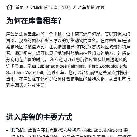
首页
汽车租赁 法属圭亚那
汽车租赁 库鲁
为何在库鲁租车？
库鲁是法属圭亚那的一个小镇，位于南美洲东海岸。它以其迷人的
海滩、茂密的雨林和令人惊叹的野生动物而闻名。在库鲁租车是探
索该地区的绝佳方式，让您按照自己的节奏欣赏该地区的景色和声
音。通过租车，您可以灵活地随时随地前往您想去的地方，让您充
分利用在库鲁的时间。 租车还可以让您前往库鲁及其周边地区的
许多景点，例如 Esplanade des Palmiers、Parc Zoologique 和
Souffleur Waterfall。通过租车，您可以轻松前往这些景点并探索
当地。在库鲁租车还可以让您体验该地区的独特文化，从当地市场
到充满活力的夜生活。
进入库鲁的主要方式
乘飞机：
库鲁有菲利克斯·埃布埃机场 (Félix Eboué Airport) 提
供服务，该机场位于城外。它是通往该地区的主要门户，提供往