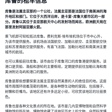
库鲁的租车信息
库鲁是法属圭亚那的一个公社，法属圭亚那是法国位于南美洲的海
外地区和部门。它位于大西洋沿岸，是卡宴-库鲁大都市区的一部
分。库鲁以其位于圭亚那航天中心的发射场而闻名，欧洲航天局在
那里发射阿丽亚娜火箭。
乘飞机即可轻松抵达库鲁。费利克斯·埃布埃机场位于市中心外，
为该市提供服务。该机场由法国航空、加勒比航空、圭亚那航空快
运和苏里南航空提供服务，有直飞法国、加勒比地区和南美洲主要
城市的航班。
也可以乘船前往库鲁。该市由位于库鲁河口的库鲁港提供服务。该
港口是货船、渔船和游轮的主要枢纽，定期提供前往加勒比海和南
美洲附近岛屿和港口的服务。
库鲁是那些想要探索法属圭亚那自然美景的人的绝佳目的地。这座
城市周围环绕着茂密的雨林，是各种野生动物的家园，包括猴子、
树懒和巨嘴鸟。该地区还有许多远足小径，可欣赏该地区的壮丽景
色。
库鲁也是各种文化景点的所在地。该市是几内亚博物馆和自然科学
博物馆的所在地，博物馆收藏了该地区历史上的文物，自然科学博