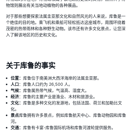
物馆则展出有关当地动植物的各种展品。
对于那些想要探索法属圭亚那文化和自然风光的人来说，库鲁是一
个绝佳的目的地。乘飞机和乘船可轻松抵达这座城市，周围环绕着
茂密的热带雨林和各种野生动物。该市还有许多文化景点，让您深
入了解该地区的历史和文化。
关于库鲁的事实
位置：
库鲁位于南美洲大西洋海岸的法属圭亚那。
人口
：库鲁人口约为 26,500 人。
气候：
库鲁属热带气候，气温高、湿度大。
经济
：库鲁的主要产业是渔业、木材和旅游业。
文化：
库鲁是多种文化的发源地，包括法国、荷兰和加勒比文
化。
景点
库鲁拥有许多景点，例如库鲁航天中心、库鲁动物园和库鲁
河。
交通：
库鲁有卡宴-库鲁国际机场和库鲁河渡轮提供服务。