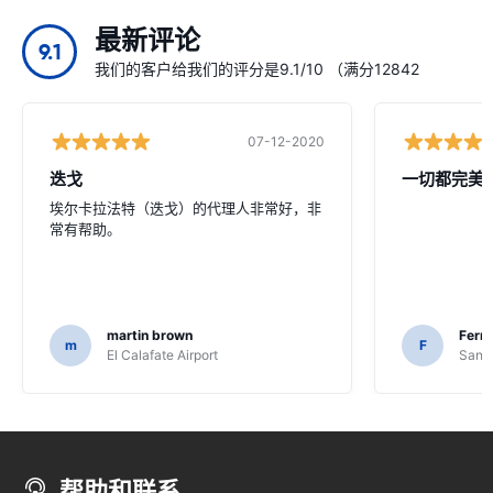
最新评论
9.1
我们的客户给我们的评分是9.1/10 （满分12842
07-12-2020
迭戈
一切都完美
埃尔卡拉法特（迭戈）的代理人非常好，非
常有帮助。
martin brown
Fern
m
F
El Calafate Airport
Santi
帮助和联系