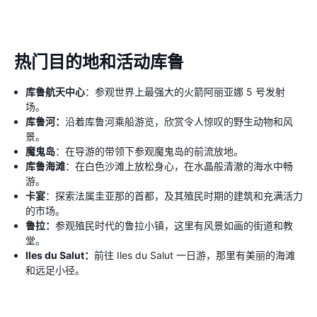
热门目的地和活动库鲁
库鲁航天中心
：参观世界上最强大的火箭阿丽亚娜 5 号发射
场。
库鲁河：
沿着库鲁河乘船游览，欣赏令人惊叹的野生动物和风
景。
魔鬼岛
：在导游的带领下参观魔鬼岛的前流放地。
库鲁海滩
：在白色沙滩上放松身心，在水晶般清澈的海水中畅
游。
卡宴
：探索法属圭亚那的首都，及其殖民时期的建筑和充满活力
的市场。
鲁拉：
参观殖民时代的鲁拉小镇，这里有风景如画的街道和教
堂。
Iles du Salut：
前往 Iles du Salut 一日游，那里有美丽的海滩
和远足小径。