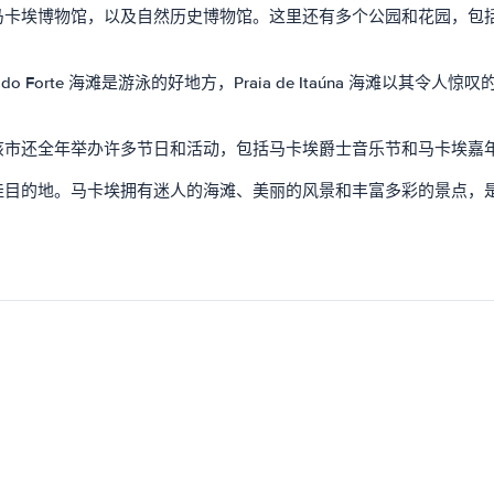
物馆，以及自然历史博物馆。这里还有多个公园和花园，包括马卡埃湖公园 (
orte 海滩是游泳的好地方，Praia de Itaúna 海滩以其令人惊叹
该市还全年举办许多节日和活动，包括马卡埃爵士音乐节和马卡埃嘉
佳目的地。马卡埃拥有迷人的海滩、美丽的风景和丰富多彩的景点，