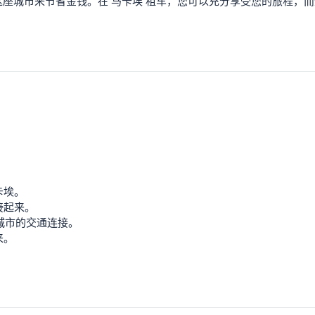
座城市来节省金钱。在 马卡埃 租车，您可以充分享受您的旅程，
卡埃。
接起来。
他城市的交通连接。
来。