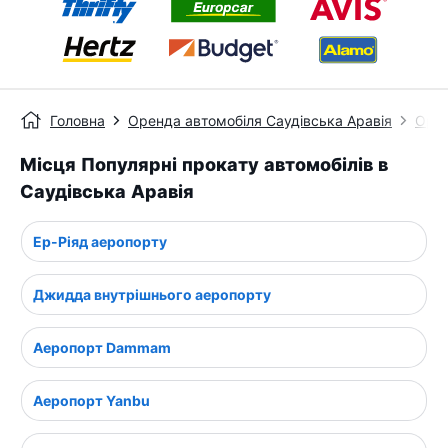
Головна
Оренда автомобіля Саудівська Аравія
Орен
Місця Популярні прокату автомобілів в
Саудівська Аравія
Ер-Ріяд аеропорту
Джидда внутрішнього аеропорту
Аеропорт Dammam
Аеропорт Yanbu