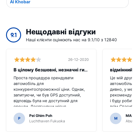
Al Khobar
Нещодавні відгуки
9.1
Наші клієнти оцінюють нас на 9.1/10 з 12840
26-12-2020
В цілому безшовні, незначні гикати
відмінний 
Проста процедура орендувати
Це мій друг
автомобіль для
автомобіль ц
конкурентоспроможної ціни. Однак,
дивно, у мен
запитуючи, чи був GPS доступний,
рекомендува
відповідь була не доступний для
і буду робит
оренди. Досягнувши місця
всім.Спасибі
призначення, ми виявили, що
легким.
Pei Ghim Poh
MAI
автомобіль прийшов з GPS.Було б
P
M
Luchthaven Fukuoka
Abu D
жахливо, якби ми вирішили купити
GPS, як це було необхідно для
переміщення японських доріг.